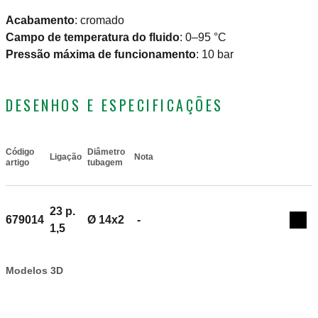
Acabamento
:
cromado
Campo de temperatura do fluido
:
0–95 °C
Pressão máxima de funcionamento
:
10 bar
DESENHOS E ESPECIFICAÇÕES
Código
Diâmetro
Ligação
Nota
Actions
artigo
tubagem
23 p.
679014
Ø 14x2
-
Coll
1,5
Modelos 3D