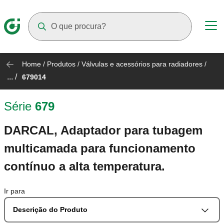
Suggestions will appear as you type
Home
/
Produtos
/
Válvulas e acessórios para radiadores
/
... /
679014
Série
679
DARCAL, Adaptador para tubagem
multicamada para funcionamento
contínuo a alta temperatura.
Ir para
Descrição do Produto