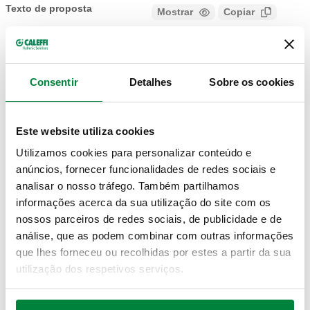
Texto de proposta
Mostrar
Copiar
CALEFFI, 679014, DARCAL. Adaptador para tubagem
multicamada para funcionamento contínuo a alta
SCIP code
Mostrar
78b5c466-aeaa-4176-bcfa-
temperatura. Ligação: 23 p. 1,5, Ligação para
Consentir
Detalhes
Sobre os cookies
Copiar
2eeec6104eb5
adaptadores Caleffi. Diâmetro tubagem: Ø 14x2.
Pressão máxima de funcionamento: 10 bar. Campo de
temperatura do fluido: 0–95 °C. Acabamento: cromado.
Este website utiliza cookies
23 p.
Utilizamos cookies para personalizar conteúdo e
679024
Ø 16x2
-
Exp
1,5
anúncios, fornecer funcionalidades de redes sociais e
analisar o nosso tráfego. Também partilhamos
informações acerca da sua utilização do site com os
23 p.
Ø
nossos parceiros de redes sociais, de publicidade e de
679025
-
Exp
1,5
16x2,25
análise, que as podem combinar com outras informações
que lhes forneceu ou recolhidas por estes a partir da sua
utilização dos respetivos serviços.
23 p.
679044
Ø 18x2
-
Exp
1,5