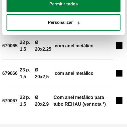
Permitir todos
23 p.
679064
Ø 20x2
com anel metálico
Exp
1,5
Personalizar
23 p.
Ø
679065
com anel metálico
Exp
1,5
20x2,25
23 p.
Ø
679066
com anel metálico
Exp
1,5
20x2,5
23 p.
Ø
Com anel metálico para
679067
Exp
1,5
20x2,9
tubo REHAU (ver nota *)