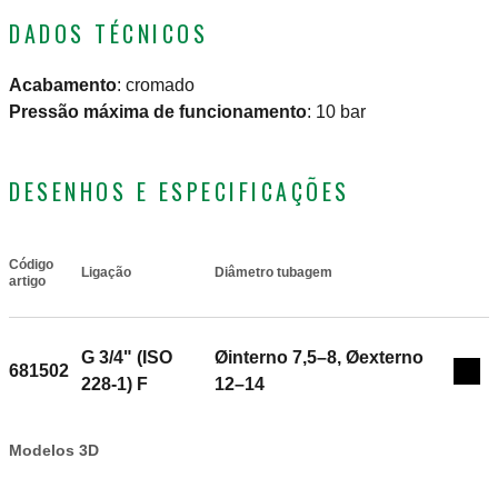
DADOS TÉCNICOS
Acabamento
:
cromado
Pressão máxima de funcionamento
:
10 bar
DESENHOS E ESPECIFICAÇÕES
Código
Ligação
Diâmetro tubagem
Actions
artigo
G 3/4" (ISO
Øinterno 7,5–8, Øexterno
681502
Coll
228-1) F
12–14
Modelos 3D