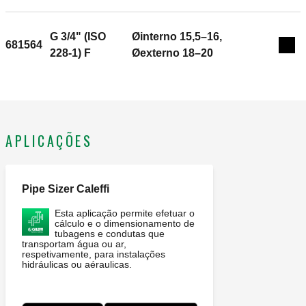
G 3/4" (ISO
Øinterno 15,5–16,
681564
Exp
228-1) F
Øexterno 18–20
APLICAÇÕES
Pipe Sizer Caleffi
Esta aplicação permite efetuar o
cálculo e o dimensionamento de
tubagens e condutas que
transportam água ou ar,
respetivamente, para instalações
hidráulicas ou aéraulicas.