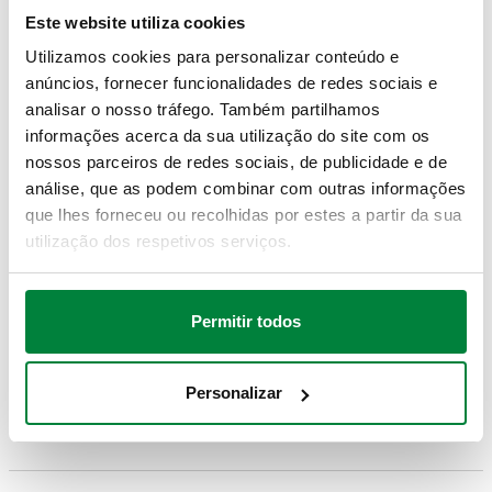
Exp
228-1) F
14–16
Este website utiliza cookies
Utilizamos cookies para personalizar conteúdo e
anúncios, fornecer funcionalidades de redes sociais e
G 3/4" (ISO
Øinterno 10,5–11,
681515
Exp
analisar o nosso tráfego. Também partilhamos
228-1) F
Øexterno 14–16
informações acerca da sua utilização do site com os
nossos parceiros de redes sociais, de publicidade e de
análise, que as podem combinar com outras informações
G 3/4" (ISO
Øinterno 10,5–11,
681517
que lhes forneceu ou recolhidas por estes a partir da sua
Exp
228-1) F
Øexterno 16–18
utilização dos respetivos serviços.
G 3/4" (ISO
Øinterno 11,5–12,
681524
Permitir todos
Exp
228-1) F
Øexterno 14–16
Personalizar
G 3/4" (ISO
Øinterno 11,5–12,
681526
Exp
228-1) F
Øexterno 16–18