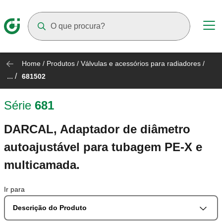
Suggestions will appear as you type
Home
/
Produtos
/
Válvulas e acessórios para radiadores
/
... /
681502
Série
681
DARCAL, Adaptador de diâmetro
autoajustável para tubagem PE-X e
multicamada.
Ir para
Descrição do Produto