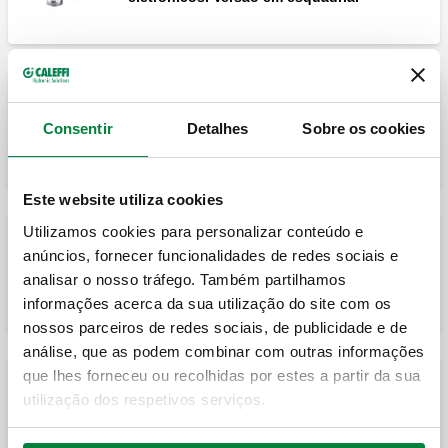
Válvula termostática predisposta para
comandos termostáticos, eletrotérmicos e
Consentir
Detalhes
Sobre os cookies
eletrónicos. Versão reta.
Este website utiliza cookies
Utilizamos cookies para personalizar conteúdo e
anúncios, fornecer funcionalidades de redes sociais e
Válvula termostática em esquadria dupla
predisposta para comandos termostáticos,
analisar o nosso tráfego. Também partilhamos
eletrotérmicos e eletrónicos. Versão direita.
informações acerca da sua utilização do site com os
nossos parceiros de redes sociais, de publicidade e de
análise, que as podem combinar com outras informações
que lhes forneceu ou recolhidas por estes a partir da sua
Válvula termostática em dupla esquadria
utilização dos respetivos serviços.
predisposta para comandos termostáticos,
eletrotérmicos e eletrónicos. Versão
esquerda.