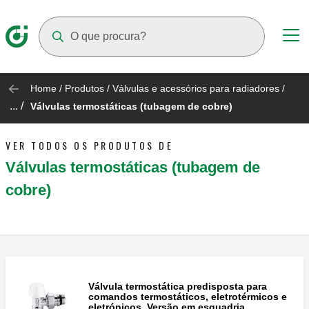
Suggestions will appear as you type
Home
/
Produtos
/
Válvulas e acessórios para radiadores
/
... /
Válvulas termostáticas (tubagem de cobre)
VER TODOS OS PRODUTOS DE
Válvulas termostáticas (tubagem de
cobre)
Válvula termostática predisposta para
comandos termostáticos, eletrotérmicos e
eletrónicos. Versão em esquadria.