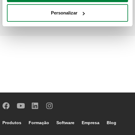
Personalizar
Footer main navigation
Produtos
Formação
Software
Empresa
Blog