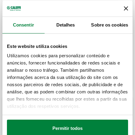
Termóstatos
Consentir
Detalhes
Sobre os cookies
Termóstato ambiente digital com visor.
Este website utiliza cookies
Utilizamos cookies para personalizar conteúdo e
Barra de comando.
anúncios, fornecer funcionalidades de redes sociais e
analisar o nosso tráfego. Também partilhamos
informações acerca da sua utilização do site com os
nossos parceiros de redes sociais, de publicidade e de
análise, que as podem combinar com outras informações
que lhes forneceu ou recolhidas por estes a partir da sua
utilização dos respetivos serviços.
Cronotermóstatos
Permitir todos
Cronotermóstato ambiente digital.