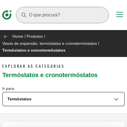
Suggestions will appear as you type
Home
/
Produtos
/
Vasos de expansão, termóstatos e cronotermóstatos
/
Termóstatos e cronotermóstatos
EXPLORAR AS CATEGORIAS
Termóstatos e cronotermóstatos
Ir para
Termóstatos