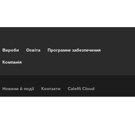
Footer main navigation
Вироби
Освіта
Програмне забезпечення
Компанія
Footer secondary navigation
Новини й події
Контакти
Caleffi Cloud
Footer menu
Інформація про компанію
Cookies
Авторське право
Відмова від відповідальності
Конфіденційність
Загальні умови продажу
Доступність