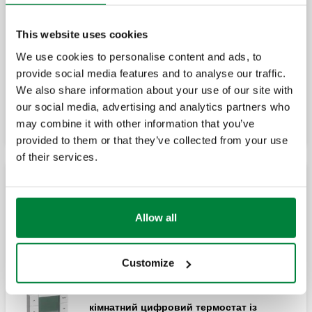
This website uses cookies
детектор точки роси.
We use cookies to personalise content and ads, to
provide social media features and to analyse our traffic.
We also share information about your use of our site with
Розширити
our social media, advertising and analytics partners who
дистанційний регулятор.
may combine it with other information that you’ve
provided to them or that they’ve collected from your use
of their services.
приладдя для регулятора, код 161010.
Термостати
Allow all
кімнатний термостат із перемикачем для
переключення на 16 (2,5) А, 250 В.
Кишеня для датчика.
Customize
кімнатний цифровий термостат із