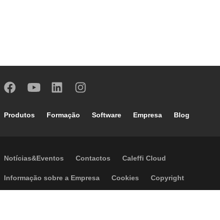
Footer main navigation
Produtos
Formação
Software
Empresa
Blog
Footer secondary navigation
Notícias&Eventos
Contactos
Caleffi Cloud
Footer menu
Informação sobre a Empresa
Cookies
Copyright
Disclaimer
Política de Privacidade
Acessibilidade