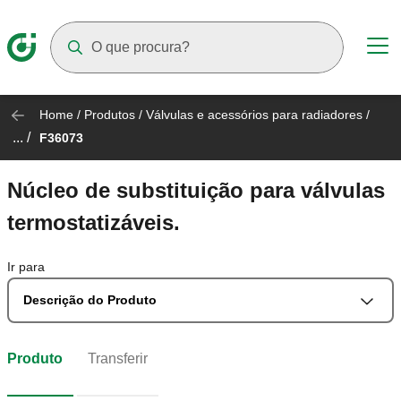
Suggestions will appear as you type
Home
/
Produtos
/
Válvulas e acessórios para radiadores
/
... /
F36073
Núcleo de substituição para válvulas
termostatizáveis.
Ir para
Descrição do Produto
Produto
Transferir