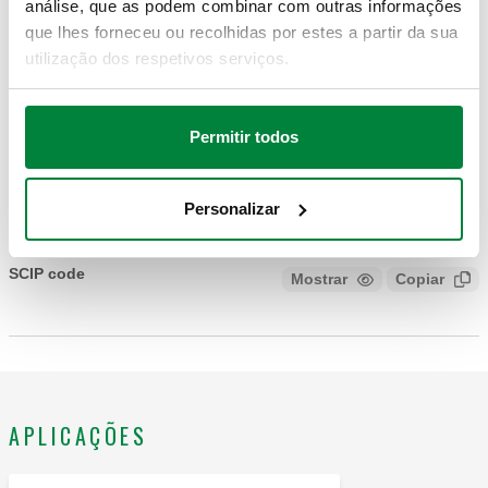
análise, que as podem combinar com outras informações
que lhes forneceu ou recolhidas por estes a partir da sua
F36073
Coll
utilização dos respetivos serviços.
Modelos 3D
Permitir todos
Texto de proposta
Mostrar
Copiar
Personalizar
CALEFFI, F36073. Núcleo de substituição para válvulas
termostatizáveis.
SCIP code
Mostrar
Copiar
CÓDIGO EM FASE DE ANÁLISE
APLICAÇÕES