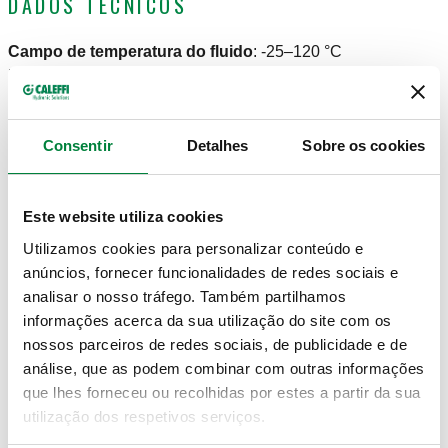
DADOS TÉCNICOS
Campo de temperatura do fluido
:
-25–120 °C
Pressão máxima de funcionamento
:
16 bar
DESENHOS E ESPECIFICAÇÕES
Consentir
Detalhes
Sobre os cookies
Código artigo
Diâmetro tubagem
Este website utiliza cookies
Actions
Utilizamos cookies para personalizar conteúdo e
anúncios, fornecer funcionalidades de redes sociais e
906010
Ø 10
Coll
analisar o nosso tráfego. Também partilhamos
informações acerca da sua utilização do site com os
Modelos 3D
nossos parceiros de redes sociais, de publicidade e de
análise, que as podem combinar com outras informações
que lhes forneceu ou recolhidas por estes a partir da sua
utilização dos respetivos serviços.
Texto de proposta
Mostrar
Copiar