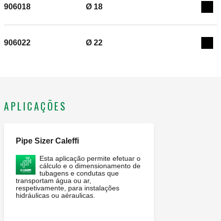
906018
Ø 18
Exp
906022
Ø 22
Exp
APLICAÇÕES
Pipe Sizer Caleffi
Esta aplicação permite efetuar o
cálculo e o dimensionamento de
tubagens e condutas que
transportam água ou ar,
respetivamente, para instalações
hidráulicas ou aéraulicas.