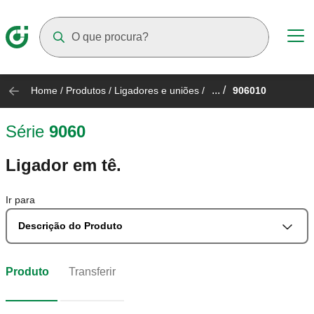
Suggestions will appear as you type
... /
Home
/
Produtos
/
Ligadores e uniões
/
906010
Série
9060
Ligador em tê.
Ir para
Descrição do Produto
Produto
Transferir