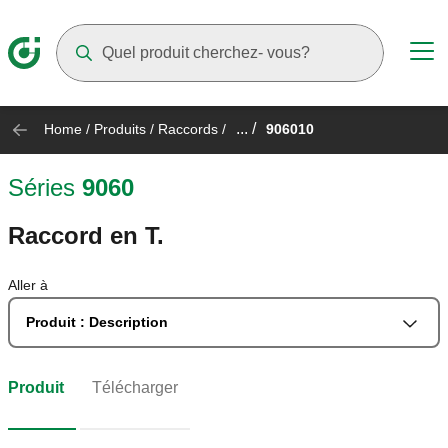
Suggestions will appear as you type
... /
Home
/
Produits
/
Raccords
/
906010
Séries
9060
Raccord en T.
Aller à
Produit : Description
Produit
Télécharger