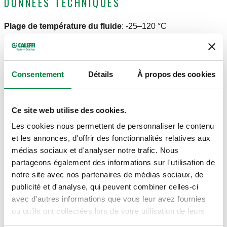
DONNÉES TECHNIQUES
Plage de température du fluide
:
-25–120 °C
Pression maxi d'exercice
:
16 bar
DESSINS ET SPÉCIFICATIONS
Consentement
Détails
À propos des cookies
Code article
Diamètre tuyau
Ce site web utilise des cookies.
Actions
Les cookies nous permettent de personnaliser le contenu
et les annonces, d'offrir des fonctionnalités relatives aux
906010
Ø 10
Coll
médias sociaux et d'analyser notre trafic. Nous
partageons également des informations sur l'utilisation de
Modèles 3D
notre site avec nos partenaires de médias sociaux, de
publicité et d'analyse, qui peuvent combiner celles-ci
avec d'autres informations que vous leur avez fournies
ou qu'ils ont collectées lors de votre utilisation de leurs
Texte de présentation
Afficher
Copier
services.