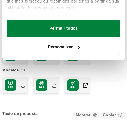
que lhes forneceu ou recolhidas por estes a partir da sua
Código artigo
Actions
utilização dos respetivos serviços.
200000
Coll
Permitir todos
Desenhos 2D
Personalizar
DXF
DWG
PDF
Modelos 3D
STP
IGS
BIM
Texto de proposta
Mostrar
Copiar