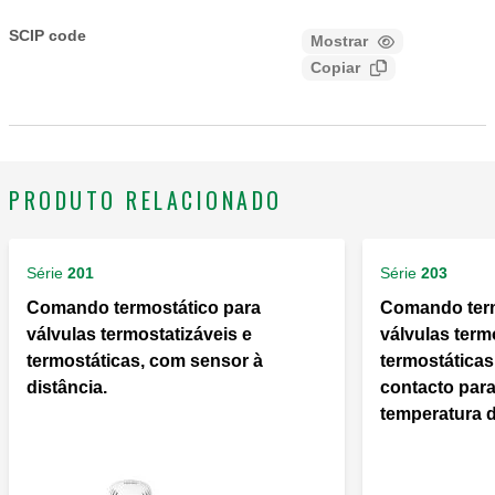
CALEFFI, 200000. Comando termostático para válvulas
termostatizáveis e termostáticas. Sensor incorporado com
SCIP code
Mostrar
f39f3201-e256-450c-aed4-
elemento sensível líquido. Escala graduada de ❄ a 5
Copiar
42f4fa77145b
correspondente a um campo de temperatura de 7 °C a 28 °C.
Com adaptador.
PRODUTO RELACIONADO
Série
201
Série
203
Comando termostático para
Comando term
válvulas termostatizáveis e
válvulas term
termostáticas, com sensor à
termostática
distância.
contacto para
temperatura d