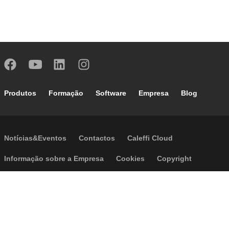
Footer main navigation
Produtos
Formação
Software
Empresa
Blog
Footer secondary navigation
Notícias&Eventos
Contactos
Caleffi Cloud
Footer menu
Informação sobre a Empresa
Cookies
Copyright
Disclaimer
Política de Privacidade
Acessibilidade
P.I. IT04104030962 - © 1961 - 2026
Caleffi S.p.a. | Todos os direitos