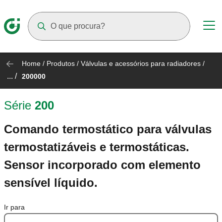
Suggestions will appear as you type
Home
/
Produtos
/
Válvulas e acessórios para radiadores
/
... /
200000
Série
200
Comando termostático para válvulas
termostatizáveis e termostáticas.
Sensor incorporado com elemento
sensível líquido.
Ir para