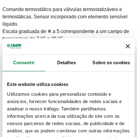
Comando termostático para válvulas termostatizáveis e
termostáticas. Sensor incorporado com elemento sensível
líquido.
Escala graduada de ❄ a 5 correspondente a um campo de
temperatura de 7 °C a 28 °C.
Com adaptador.
Consentir
Detalhes
Sobre os cookies
NOTE
Para válvulas série 338, 339, 401, 402, 425, 426, 421, 422,
Este website utiliza cookies
455, 456, 230, 231, 232, 233, 234, 237, 220, 221, 222, 223,
Utilizamos cookies para personalizar conteúdo e
224, 225, 226 e 227.
anúncios, fornecer funcionalidades de redes sociais e
analisar o nosso tráfego. Também partilhamos
informações acerca da sua utilização do site com os
DESENHOS E ESPECIFICAÇÕES
nossos parceiros de redes sociais, de publicidade e de
análise, que as podem combinar com outras informações