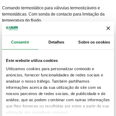
Comando termostático para válvulas termostizáveis e
termostáticas. Com sonda de contacto para limitação da
temperatura do fluido.
Com adaptador.
DADOS TÉCNICOS
Consentir
Detalhes
Sobre os cookies
Comprimento capilar
:
2 m
Este website utiliza cookies
NOTE
Utilizamos cookies para personalizar conteúdo e
anúncios, fornecer funcionalidades de redes sociais e
Para válvulas série 338, 339, 401, 402, 455, 220, 221, 222,
analisar o nosso tráfego. Também partilhamos
223, 224, 225, 226 e 227.
informações acerca da sua utilização do site com os
nossos parceiros de redes sociais, de publicidade e de
análise, que as podem combinar com outras informações
que lhes forneceu ou recolhidas por estes a partir da sua
DESENHOS E ESPECIFICAÇÕES
utilização dos respetivos serviços.