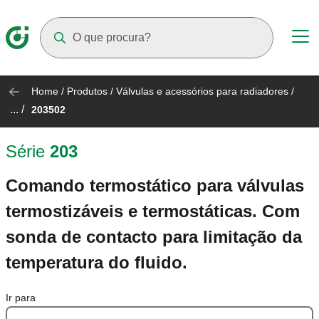
Suggestions will appear as you type
Home
/
Produtos
/
Válvulas e acessórios para radiadores
/
... /
203502
Série
203
Comando termostático para válvulas
termostizáveis e termostáticas. Com
sonda de contacto para limitação da
temperatura do fluido.
Ir para