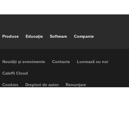
Footer main navigation
Produse
Educaţie
Software
Companie
Footer secondary navigation
Noutăți și evenimente
Contacte
Lucrează cu noi
Caleffi Cloud
Footer menu
Cookies
Drepturi de autor
Renunţare
Confidențialitate
P.I. IT04104030962 - © 1961 - 2026
Caleffi S.p.a. | Toate drepturile
rezervate