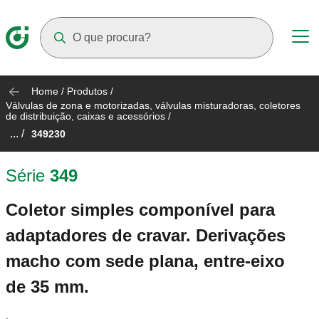
Suggestions will appear as you type
Home
/
Produtos
/
Válvulas de zona e motorizadas, válvulas misturadoras, coletores
de distribuição, caixas e acessórios
/
... /
349230
Série
349
Coletor simples componível para
adaptadores de cravar. Derivações
macho com sede plana, entre-eixo
de 35 mm.