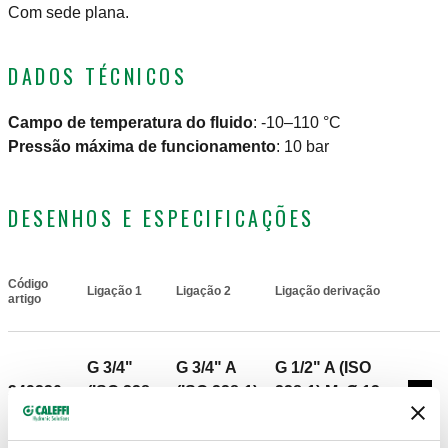
Com sede plana.
DADOS TÉCNICOS
Campo de temperatura do fluido
:
-10–110 °C
Pressão máxima de funcionamento
:
10 bar
DESENHOS E ESPECIFICAÇÕES
Código
Ligação 1
Ligação 2
Ligação derivação
Actions
artigo
G 3/4"
G 3/4" A
G 1/2" A (ISO
349230
(ISO 228-
(ISO 228-1)
228-1) M, Ø 13
Coll
1) F
M
3 derivações