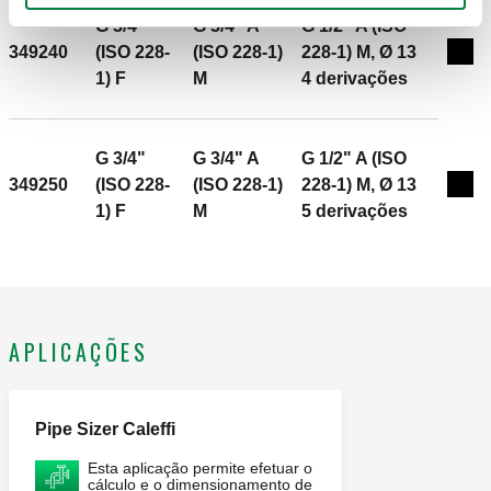
funcionamento: 10 bar. Campo de temperatura do
G 3/4"
G 3/4" A
G 1/2" A (ISO
fluido: 10–110 °C. Entre-eixo derivações: 35 mm.
349240
(ISO 228-
(ISO 228-1)
228-1) M, Ø 13
Exp
1) F
M
4 derivações
G 3/4"
G 3/4" A
G 1/2" A (ISO
349250
(ISO 228-
(ISO 228-1)
228-1) M, Ø 13
Exp
1) F
M
5 derivações
APLICAÇÕES
Pipe Sizer Caleffi
Esta aplicação permite efetuar o
cálculo e o dimensionamento de