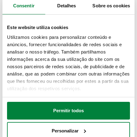
Consentir
Detalhes
Sobre os cookies
Entre-eixo
derivações
35 mm
Este website utiliza cookies
Utilizamos cookies para personalizar conteúdo e
Modelos 3D
anúncios, fornecer funcionalidades de redes sociais e
analisar o nosso tráfego. Também partilhamos
BIM
informações acerca da sua utilização do site com os
nossos parceiros de redes sociais, de publicidade e de
análise, que as podem combinar com outras informações
que lhes forneceu ou recolhidas por estes a partir da sua
Texto de proposta
Mostrar
Copiar
utilização dos respetivos serviços.
CALEFFI, 349230. Coletor simples componível para
adaptadores de cravar. Derivações macho com sede
SCIP code
Mostrar
Permitir todos
744887bf-1cc0-4b66-b175-
plana, entre-eixo de 35 mm. Com sede plana. Ligação
Copiar
6fd4849385b7
1: G 3/4" (ISO 228-1) F, Sede plana. Ligação 2: G 3/4" A
(ISO 228-1) M. Ligação derivação: G 1/2" A (ISO 228-1)
Personalizar
M, Ø 13, 3 derivações. Pressão máxima de