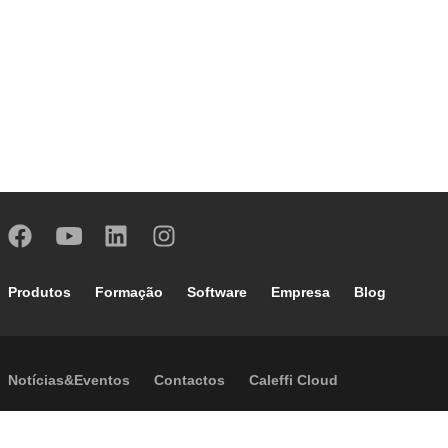
Footer main navigation
Produtos
Formação
Software
Empresa
Blog
Footer secondary navigation
Notícias&Eventos
Contactos
Caleffi Cloud
Footer menu
Informação sobre a Empresa
Cookies
Copyright