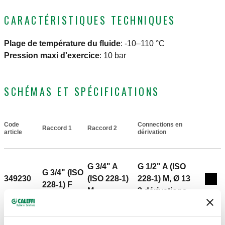
CARACTÉRISTIQUES TECHNIQUES
Plage de température du fluide
:
-10–110 °C
Pression maxi d'exercice
:
10 bar
SCHÉMAS ET SPÉCIFICATIONS
Code
Connections en
Raccord 1
Raccord 2
Actions
article
dérivation
G 3/4" A
G 1/2" A (ISO
G 3/4" (ISO
349230
(ISO 228-1)
228-1) M, Ø 13
Coll
228-1) F
M
3 dérivations
Entraxe