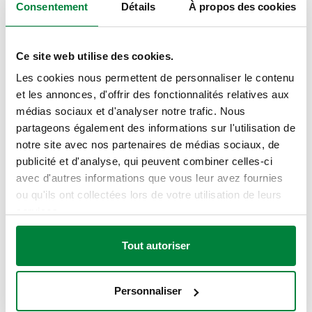
dérivations
Consentement
Détails
À propos des cookies
35 mm
Ce site web utilise des cookies.
Modèles 3D
Les cookies nous permettent de personnaliser le contenu
et les annonces, d'offrir des fonctionnalités relatives aux
BIM
médias sociaux et d'analyser notre trafic. Nous
partageons également des informations sur l'utilisation de
notre site avec nos partenaires de médias sociaux, de
publicité et d'analyse, qui peuvent combiner celles-ci
Texte d’appel d’offres
Montrer
Copier
avec d'autres informations que vous leur avez fournies
ou qu'ils ont collectées lors de votre utilisation de leurs
CALEFFI, 349230. Collecteur simple, composable,
services.
pour raccords à joint plat. Dérivations mâles à portée
SCIP code
Montrer
744887bf-1cc0-4b66-b175-
plate. Raccord 1: G 3/4" (ISO 228-1) F, portée plate.
Copier
Tout autoriser
6fd4849385b7
Raccord 2: G 3/4" A (ISO 228-1) M. Connections en
dérivation: G 1/2" A (ISO 228-1) M, Ø 13, 3 dérivations.
Pression maxi d'exercice: 10 bar. Plage de température
Personnaliser
du fluide: 10–110 °C. Entraxe dérivations: 35 mm.
G 3/4" A
G 1/2" A (ISO
G 3/4" (ISO