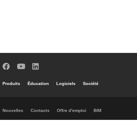
Footer main navigation
Produits
Éducation
Logiciels
Société
Footer secondary navigation
Nouvelles
Contacts
Offre d'emploi
BIM
Caleffi Cloud
Footer menu
Informations sur la société
Cookies
Copyright