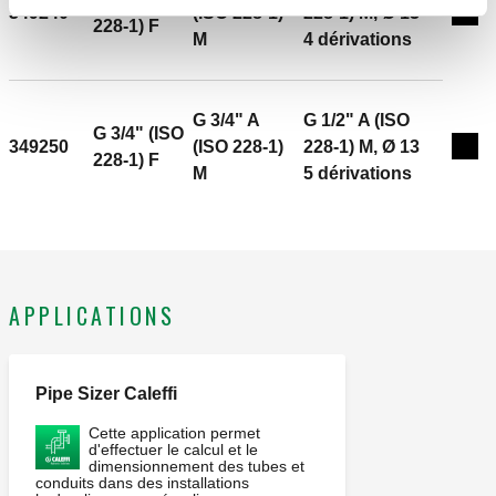
349240
(ISO 228-1)
228-1) M, Ø 13
Exp
228-1) F
M
4 dérivations
G 3/4" A
G 1/2" A (ISO
G 3/4" (ISO
349250
(ISO 228-1)
228-1) M, Ø 13
Exp
228-1) F
M
5 dérivations
APPLICATIONS
Pipe Sizer Caleffi
Cette application permet
d'effectuer le calcul et le
dimensionnement des tubes et
conduits dans des installations