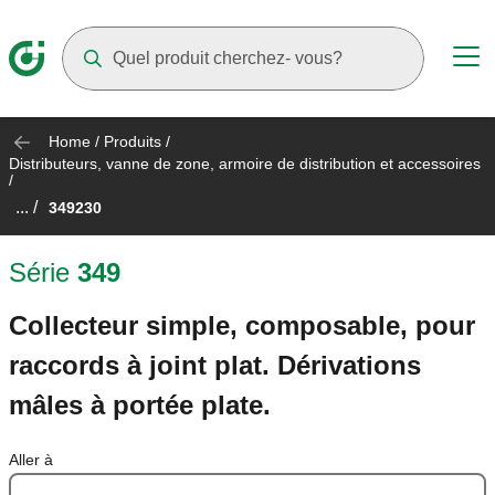
Suggestions will appear as you type
Home
/
Produits
/
Distributeurs, vanne de zone, armoire de distribution et accessoires
/
... /
349230
Série
349
Collecteur simple, composable, pour
raccords à joint plat. Dérivations
mâles à portée plate.
Aller à