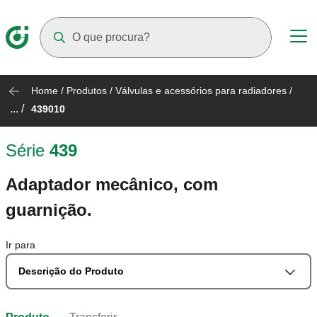
Suggestions will appear as you type
Home
/
Produtos
/
Válvulas e acessórios para radiadores
/
... /
439010
Série
439
Adaptador mecânico, com
guarnição.
Ir para
Descrição do Produto