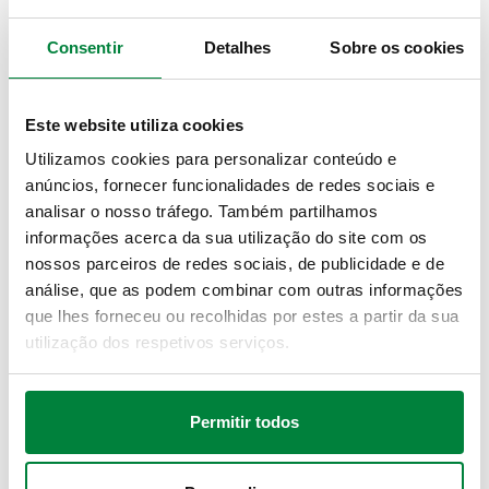
Acabamento
:
cromado
Consentir
Detalhes
Sobre os cookies
DESENHOS E ESPECIFICAÇÕES
Este website utiliza cookies
Utilizamos cookies para personalizar conteúdo e
Código artigo
Ligação
Diâmetro tubagem
Actions
anúncios, fornecer funcionalidades de redes sociais e
analisar o nosso tráfego. Também partilhamos
informações acerca da sua utilização do site com os
439010
23 p. 1,5
Ø 10
Coll
nossos parceiros de redes sociais, de publicidade e de
análise, que as podem combinar com outras informações
Modelos 3D
que lhes forneceu ou recolhidas por estes a partir da sua
utilização dos respetivos serviços.
Texto de proposta
Mostrar
Copiar
Permitir todos
CALEFFI, 439010. Adaptador mecânico, com guarnição.
Não utilizável com válvulas série 232. Para tubagem de
SCIP code
Mostrar