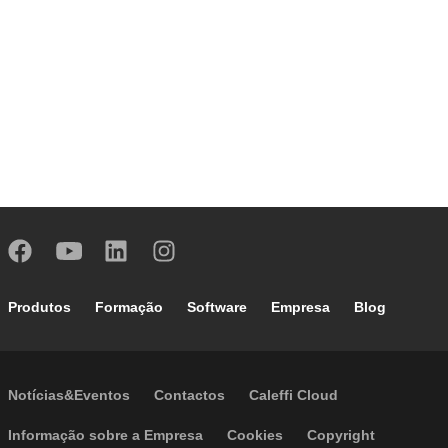
Footer main navigation
Produtos
Formação
Software
Empresa
Blog
Footer secondary navigation
Notícias&Eventos
Contactos
Caleffi Cloud
Footer menu
Informação sobre a Empresa
Cookies
Copyright