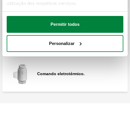
utilização dos respetivos serviços.
Permitir todos
Adaptador para acoplamento dos
comandos termostáticos e eletrotérmicos
às válvulas série 338, 339, 401, 402, 425,
426, 421, 422, 455 e 456.
Personalizar
Comando eletrotérmico.