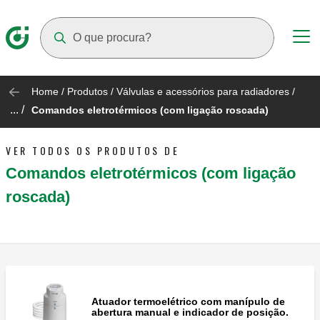
Suggestions will appear as you type
Home
/
Produtos
/
Válvulas e acessórios para radiadores
/
... /
Comandos eletrotérmicos (com ligação roscada)
VER TODOS OS PRODUTOS DE
Comandos eletrotérmicos (com ligação
roscada)
Atuador termoelétrico com manípulo de
abertura manual e indicador de posição.