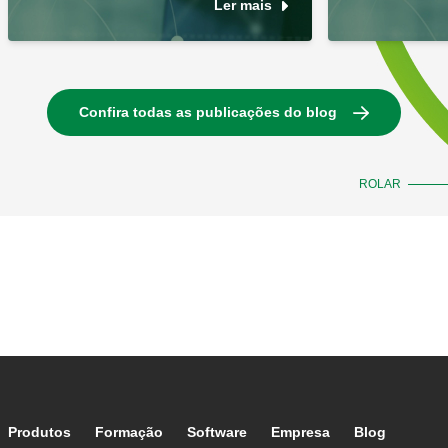
Ler mais
Confira todas as publicações do blog
ROLAR
Footer main navigation
Produtos
Formação
Software
Empresa
Blog