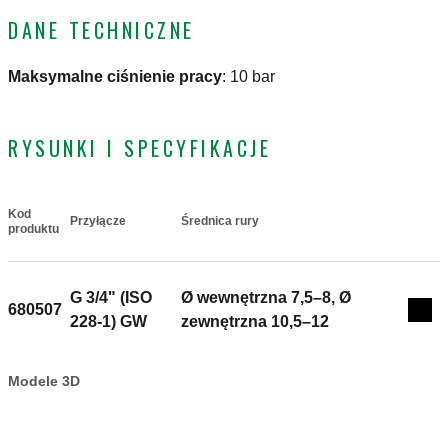
DANE TECHNICZNE
Maksymalne ciśnienie pracy
:
10 bar
RYSUNKI I SPECYFIKACJE
Kod
Przyłącze
Średnica rury
Actions
produktu
G 3/4" (ISO
Ø wewnętrzna 7,5–8, Ø
680507
Coll
228-1) GW
zewnętrzna 10,5–12
Modele 3D