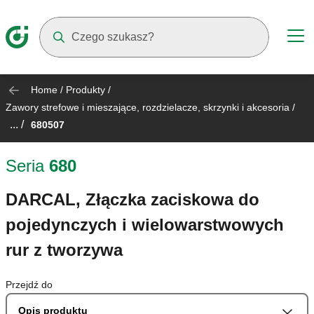
Suggestions will appear as you type
Home
/
Produkty
/
Zawory strefowe i mieszające, rozdzielacze, skrzynki i akcesoria
/
... /
680507
Seria
680
DARCAL, Złączka zaciskowa do
pojedynczych i wielowarstwowych
rur z tworzywa
Przejdź do
Opis produktu