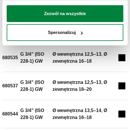
680524
Exp
228-1) GW
zewnętrzna 14–16
Zezwól na wszystkie
G 3/4" (ISO
Ø wewnętrzna 11,5–12, Ø
680526
Spersonalizuj
Exp
228-1) GW
zewnętrzna 16–18
G 3/4" (ISO
Ø wewnętrzna 12,5–13, Ø
680535
Exp
228-1) GW
zewnętrzna 16–18
G 3/4" (ISO
Ø wewnętrzna 12,5–13, Ø
680537
Exp
228-1) GW
zewnętrzna 18–20
G 3/4" (ISO
Ø wewnętrzna 13,5–14, Ø
680544
Exp
228-1) GW
zewnętrzna 16–18