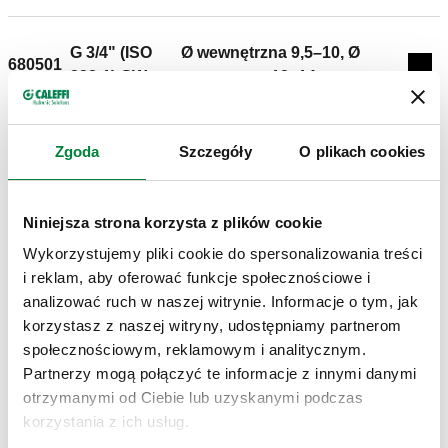
G 3/4" (ISO
Ø wewnętrzna 9,5–10, Ø
680501
Exp
228-1) GW
zewnętrzna 12–14
G 3/4" (ISO
Ø wewnętrzna 9,5–10, Ø
Zgoda
Szczegóły
O plikach cookies
680506
Exp
228-1) GW
zewnętrzna 14–16
Niniejsza strona korzysta z plików cookie
G 3/4" (ISO
Ø wewnętrzna 10,5–11, Ø
Wykorzystujemy pliki cookie do spersonalizowania treści
680515
Exp
228-1) GW
zewnętrzna 14–16
i reklam, aby oferować funkcje społecznościowe i
analizować ruch w naszej witrynie. Informacje o tym, jak
korzystasz z naszej witryny, udostępniamy partnerom
G 3/4" (ISO
Ø wewnętrzna 10,5–11, Ø
społecznościowym, reklamowym i analitycznym.
680517
Exp
228-1) GW
zewnętrzna 16–18
Partnerzy mogą połączyć te informacje z innymi danymi
otrzymanymi od Ciebie lub uzyskanymi podczas
korzystania z ich usług.
G 3/4" (ISO
Ø wewnętrzna 11,5–12, Ø