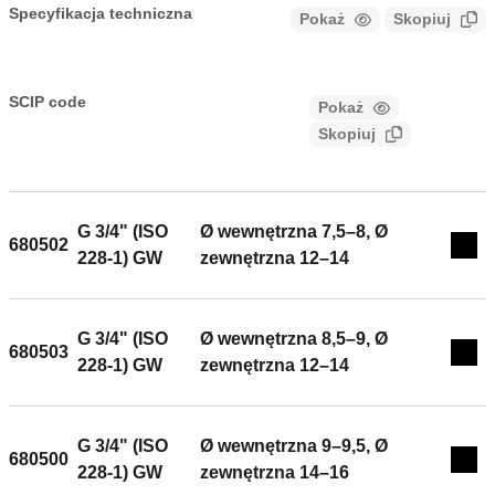
Specyfikacja techniczna
Pokaż
Skopiuj
CALEFFI, 680507, DARCAL. Złączka zaciskowa do
pojedynczych i wielowarstwowych rur z tworzywa Zakres
SCIP code
Pokaż
78b5c466-aeaa-4176-bcfa-
temperatury pracy: 5÷75°C (wielowarstwowa 95°C).
Skopiuj
2eeec6104eb5
Przyłącze: G 3/4" (ISO 228-1) GW, Podłączenie do złączek
Caleffi. Średnica rury: Ø wewnętrzna 7,5–8, Ø zewnętrzna
10,5–12. Maksymalne ciśnienie pracy: 10 bar.
G 3/4" (ISO
Ø wewnętrzna 7,5–8, Ø
680502
Exp
228-1) GW
zewnętrzna 12–14
G 3/4" (ISO
Ø wewnętrzna 8,5–9, Ø
680503
Exp
228-1) GW
zewnętrzna 12–14
G 3/4" (ISO
Ø wewnętrzna 9–9,5, Ø
680500
Exp
228-1) GW
zewnętrzna 14–16