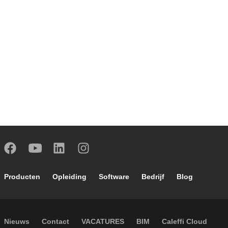
Footer main navigation
Producten
Opleiding
Software
Bedrijf
Blog
Footer secondary navigation
Nieuws
Contact
VACATURES
BIM
Caleffi Cloud