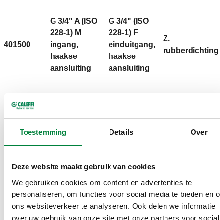
G 3/4" A (ISO
G 3/4" (ISO
228-1) M
228-1) F
Z.
401500
ingang,
einduitgang,
rubberdichting
haakse
haakse
aansluiting
aansluiting
Kv
3,36 m³/h
Toestemming
Details
Over
3D-modellen
Deze website maakt gebruik van cookies
BIM
We gebruiken cookies om content en advertenties te
personaliseren, om functies voor social media te bieden en 
ons websiteverkeer te analyseren. Ook delen we informatie
Bestektekst
Weergeven
Kopiëren
over uw gebruik van onze site met onze partners voor social