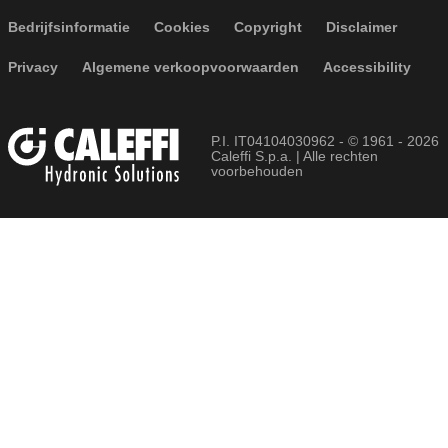
Footer menu
Bedrijfsinformatie
Cookies
Copyright
Disclaimer
Privacy
Algemene verkoopvoorwaarden
Accessibility
P.I. IT04104030962 - © 1961 - 2026
Caleffi S.p.a. | Alle rechten
voorbehouden