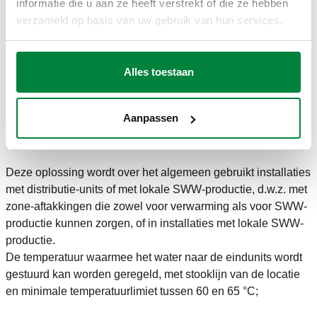
informatie die u aan ze heeft verstrekt of die ze hebben
houtverwarmingsketel geproduceerde warmte wordt
verzameld op basis van uw gebruik van hun services.
naar het distributienetwerk geleid.
biomassaketel uit en circulatiepomp aan: het
distributienetwerk maakt gebruik van de eerder in de
Alles toestaan
hydroaccumulator opgeslagen warmte.
Deze configuratie kan ook worden toegepast in middelgrote
Aanpassen
installaties; in dat geval is het niet nodig om de specifieke
apparatuur voor systemen met gesloten vat te installeren.
Deze oplossing wordt over het algemeen gebruikt installaties
met distributie-units of met lokale SWW-productie, d.w.z. met
zone-aftakkingen die zowel voor verwarming als voor SWW-
productie kunnen zorgen, of in installaties met lokale SWW-
productie.
De temperatuur waarmee het water naar de eindunits wordt
gestuurd kan worden geregeld, met stooklijn van de locatie
en minimale temperatuurlimiet tussen 60 en 65 °C;