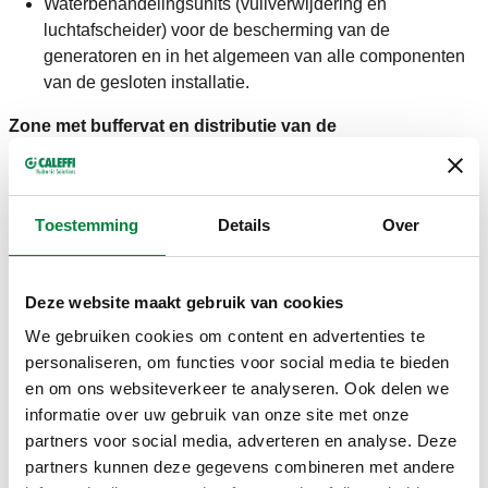
Waterbehandelingsunits (vuilverwijdering en
luchtafscheider) voor de bescherming van de
generatoren en in het algemeen van alle componenten
van de gesloten installatie.
Zone met buffervat en distributie van de
warmtegeleidende vloeistof
Deze bestaat hoofdzakelijk uit:
Toestemming
Details
Over
1 buffervat;
1 tweelingpomp met hoog rendement;
1 drieweg regelventiel met klimaatregeleenheid;
Deze website maakt gebruik van cookies
controle-en afsluitinstrumenten.
We gebruiken cookies om content en advertenties te
Er kunnen drie specifieke werksituaties optreden:
personaliseren, om functies voor social media te bieden
en om ons websiteverkeer te analyseren. Ook delen we
biomassaketel aan en circulatiepomp uit: de door de
informatie over uw gebruik van onze site met onze
houtverwarmingsketel geproduceerde warmte brengt de
partners voor social media, adverteren en analyse. Deze
hydroaccumulator op temperatuur;
partners kunnen deze gegevens combineren met andere
biomassaketel aan en circulatiepomp aan: de door de