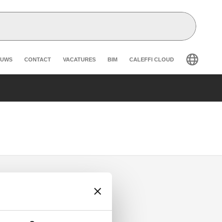
eader secondary navigation
EUWS
CONTACT
VACATURES
BIM
CALEFFI CLOUD