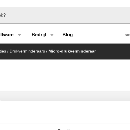
u type
H
ftware
Bedrijf
Blog
NI
ties
/
Drukverminderaars
/
Micro-drukverminderaar