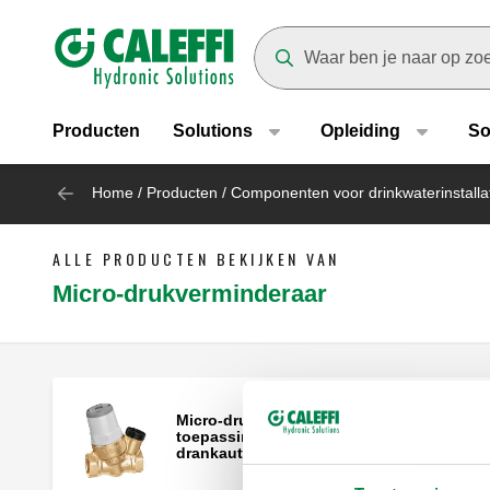
Header main navigation
Suggestions will appear as yo
Producten
Solutions
Opleiding
So
Home
/
Producten
/
Componenten voor drinkwaterinstalla
ALLE PRODUCTEN BEKIJKEN VAN
Micro-drukverminderaar
Micro-drukverminderaar voor speciale
toepassingen: waterdispensers,
drankautomaten en koffieapparaten.