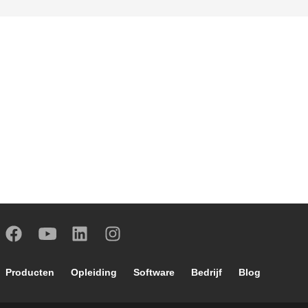
Footer main navigation
Producten
Opleiding
Software
Bedrijf
Blog