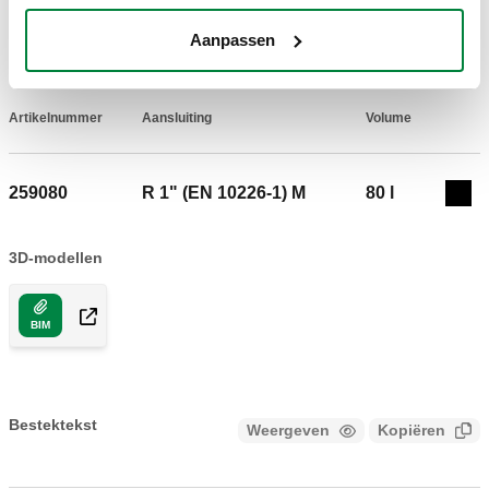
TEKENINGEN EN SPECIFICATIES
Aanpassen
Artikelnummer
Aansluiting
Volume
Actions
259080
R 1" (EN 10226-1) M
80 l
Coll
3D-modellen
BIM
Bestektekst
Weergeven
Kopiëren
CALEFFI, 259080. Gelast expansievat voor zonne-