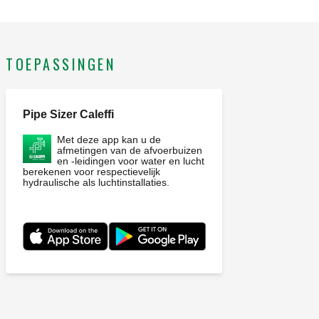
energiesystemen. CE-gecertificeerd. Balgmembraan.
Conform de norm EN 13831. Aansluiting: R 1" (EN 10226-1)
M. Maximale bedrijfsdruk: 10 bar. Bereik
TOEPASSINGEN
werkingstemperatuur systeem: -10–120 °C.
Temperatuurbereik membraan: -10–70 °C. Voordruk: 2,5 bar.
Maximaal percentage glycol: 50 %. Medium: water,
Pipe Sizer Caleffi
glycoloplossingen. Volume: 80 l.
Met deze app kan u de
afmetingen van de afvoerbuizen
en -leidingen voor water en lucht
berekenen voor respectievelijk
hydraulische als luchtinstallaties.