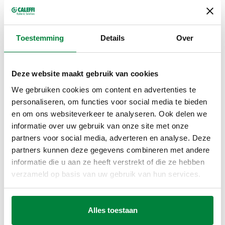
gecertificeerd.
Balgmembraan.
Conform de norm EN 13831.
Toestemming
Details
Over
TECHNISCHE GEGEVENS
Deze website maakt gebruik van cookies
Voordruk
:
2,5 bar
We gebruiken cookies om content en advertenties te
Maximaal percentage glycol
:
50 %
personaliseren, om functies voor social media te bieden
Medium
:
water, glycoloplossingen
en om ons websiteverkeer te analyseren. Ook delen we
Temperatuurbereik membraan
:
-10–70 °C
informatie over uw gebruik van onze site met onze
Bereik werkingstemperatuur systeem
:
-10–120 °C
partners voor social media, adverteren en analyse. Deze
Maximale bedrijfsdruk
:
10 bar
partners kunnen deze gegevens combineren met andere
informatie die u aan ze heeft verstrekt of die ze hebben
CERTIFICERINGEN
verzameld op basis van uw gebruik van hun services.
Alles toestaan