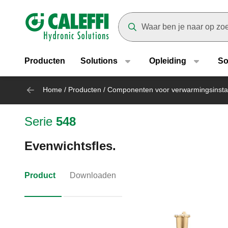
Header main navigation
Suggestions will appear as yo
Producten
Solutions
Opleiding
So
Home
/
Producten
/
Componenten voor verwarmingsinstal
Serie
548
Evenwichtsfles.
Product
Downloaden