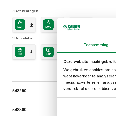
2D-tekeningen
DXF
DWG
PDF
3D-modellen
Toestemming
IGS
STP
BIM
Deze website maakt gebruik
We gebruiken cookies om cont
websiteverkeer te analyseren
media, adverteren en analys
verstrekt of die ze hebben v
548250
DN 250 (EN 1092-1
548300
DN 300 (EN 1092-1