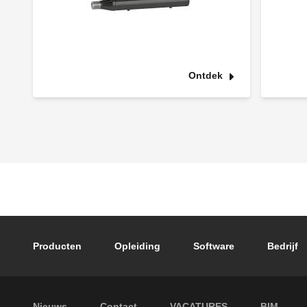
Ontdek
Footer main navigation
Producten
Opleiding
Software
Bedrijf
Nieuws
Contact
VACATURES
BIM