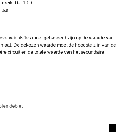
bereik
:
0–110 °C
 bar
evenwichtsfles moet gebaseerd zijn op de waarde van
 inlaat. De gekozen waarde moet de hoogste zijn van de
ire circuit en de totale waarde van het secundaire
len debiet
Actions
Collapse 