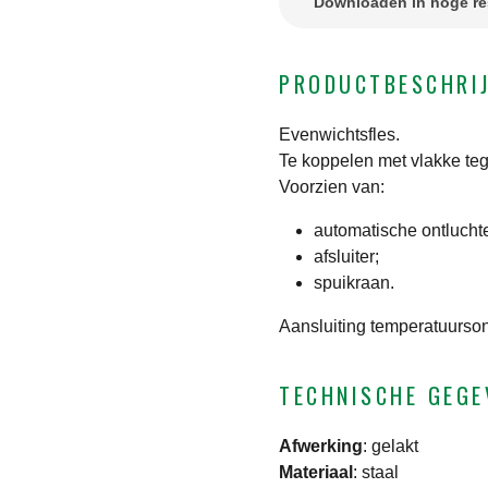
Downloaden in hoge re
PRODUCTBESCHRI
Evenwichtsfles.
Te koppelen met vlakke te
Voorzien van:
automatische ontluchte
afsluiter;
spuikraan.
Aansluiting temperatuurson
TECHNISCHE GEGE
Afwerking
:
gelakt
Materiaal
:
staal