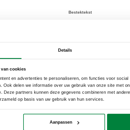
Bestektekst
CALEFFI, 548200. Evenwichts
Voorzien van:automatische ont
temperatuursonde: 1/2” F. Aa
bedrijfsdruk: 10 bar. Gemidde
Details
Maximaal aanbevolen debiet: 1
 van cookies
SCIP code
ffb665fe-43ac-49d2-b9ec-7c
ent en advertenties te personaliseren, om functies voor social
. Ook delen we informatie over uw gebruik van onze site met on
e. Deze partners kunnen deze gegevens combineren met andere i
erzameld op basis van uw gebruik van hun services.
) PN 10
300 m³/h
Aanpassen
) PN 10
420 m³/h