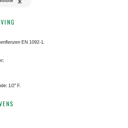
solutie
JVING
genflenzen EN 1092-1.
r;
de: 1/2” F.
VENS