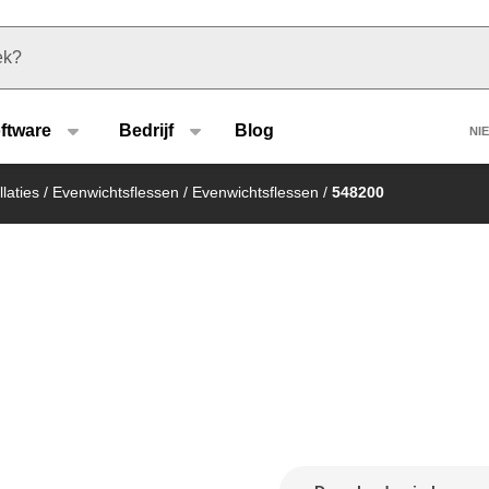
u type
H
ftware
Bedrijf
Blog
NI
laties
/
Evenwichtsflessen
/
Evenwichtsflessen
/
548200