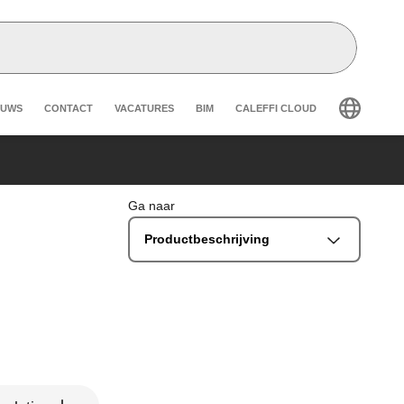
eader secondary navigation
EUWS
CONTACT
VACATURES
BIM
CALEFFI CLOUD
Ga naar
Productbeschrijving