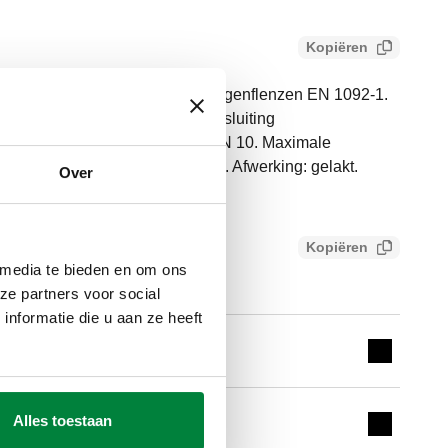
Kopiëren
fles. Te koppelen met vlakke tegenflenzen EN 1092-1.
luchter;afsluiter;spuikraan. Aansluiting
nsluiting: DN 200 (EN 1092-1) PN 10. Maximale
lde temperatuurbereik: 0–110 °C. Afwerking: gelakt.
Over
80 m³/h. Materiaal: staal.
Kopiëren
18efee3ebb
 media te bieden en om ons
ze partners voor social
nformatie die u aan ze heeft
Expand de
Alles toestaan
Expand de