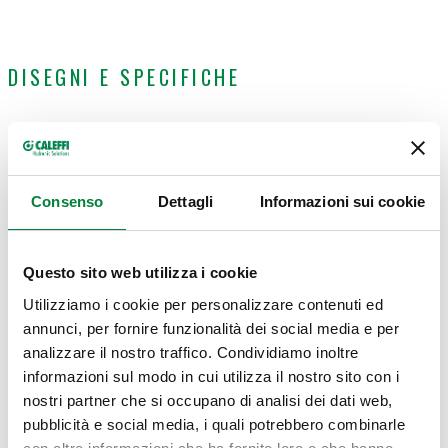
DISEGNI E SPECIFICHE
Portata massima
Codice
Attacco
Actions
consigliata
Consenso
Dettagli
Informazioni sui cookie
DN 200 (EN 1092-1)
548200
180 m³/h
Comp
PN 10
Questo sito web utilizza i cookie
Utilizziamo i cookie per personalizzare contenuti ed
Disegni 2D
annunci, per fornire funzionalità dei social media e per
analizzare il nostro traffico. Condividiamo inoltre
DXF
DWG
PDF
informazioni sul modo in cui utilizza il nostro sito con i
nostri partner che si occupano di analisi dei dati web,
Modelli 3D
pubblicità e social media, i quali potrebbero combinarle