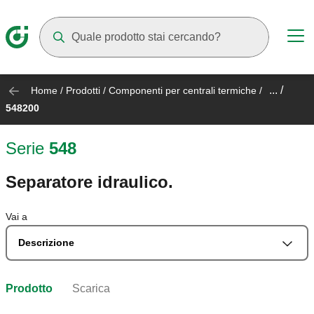
Mentre digiti compariranno dei suggerimenti
... /
Home
/
Prodotti
/
Componenti per centrali termiche
/
548200
Serie
548
Separatore idraulico.
Vai a
Descrizione
Prodotto
Scarica