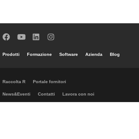
Footer main navigation
Prodotti
Formazione
Software
Azienda
Blog
External links
Raccolta R
Portale fornitori
Footer secondary navigation
News&Eventi
Contatti
Lavora con noi
Caleffi Cloud
Footer menu
Informazioni aziendali
Cookies
Copyright
Disclaimer
Privacy
CGV
Accessibilità