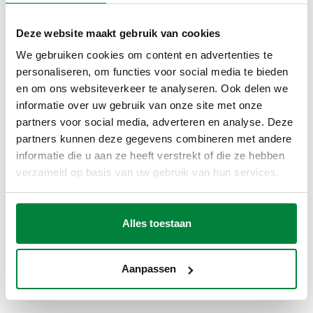
UNI 2
Schaal thermometer
:
0–120 °C
Deze website maakt gebruik van cookies
We gebruiken cookies om content en advertenties te
TEKENINGEN EN SPECIFICATIES
personaliseren, om functies voor social media te bieden
en om ons websiteverkeer te analyseren. Ook delen we
informatie over uw gebruik van onze site met onze
Artikelnummer
Aansluiting
Schaal drukmeter
Actions
partners voor social media, adverteren en analyse. Deze
partners kunnen deze gegevens combineren met andere
informatie die u aan ze heeft verstrekt of die ze hebben
G 1/2" A (ISO 228-1) M
verzameld op basis van uw gebruik van hun services.
503140
0–4 bar
Coll
radiale aansluiting
3D-modellen
Alles toestaan
Aanpassen
Bestektekst
Weergeven
Kopiëren