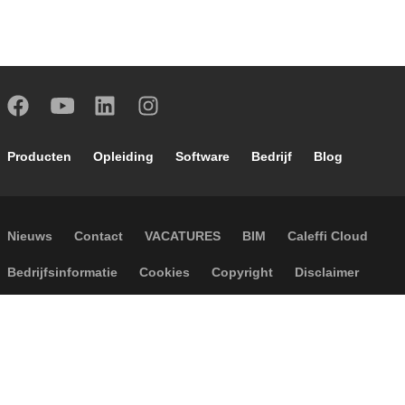
Footer main navigation
Producten
Opleiding
Software
Bedrijf
Blog
Footer secondary navigation
Nieuws
Contact
VACATURES
BIM
Caleffi Cloud
Footer menu
Bedrijfsinformatie
Cookies
Copyright
Disclaimer
Privacy
Algemene verkoopvoorwaarden
Toegankelijkheid