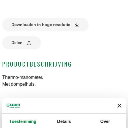
Downloaden in hoge resolutie
Delen
PRODUCTBESCHRIJVING
Thermo-manometer.
Met dompelhuis.
TECHNISCHE GEGEVENS
Ø
:
80 mm
Toestemming
Details
Over
Nauwkeurigheidsklasse
:
Drukmeter UNI 2,5, Thermometer