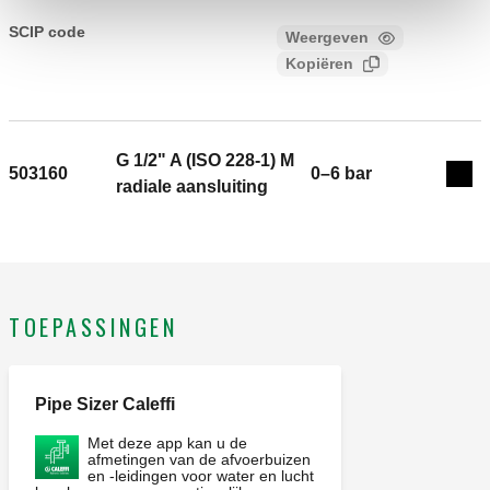
CALEFFI, 503140. Thermo-manometer. Met dompelhuis.
Aansluiting: G 1/2" A (ISO 228-1) M, radiale aansluiting. Ø:
SCIP code
Weergeven
cef0ab5f-75c2-4f24-98a7-
80 mm. Nauwkeurigheidsklasse: Drukmeter UNI 2,5,
Kopiëren
36eb288c8488
Thermometer UNI 2. Schaal thermometer: 0–120 °C. Schaal
drukmeter: 0–4 bar.
G 1/2" A (ISO 228-1) M
503160
0–6 bar
Exp
radiale aansluiting
TOEPASSINGEN
Pipe Sizer Caleffi
Met deze app kan u de
afmetingen van de afvoerbuizen
en -leidingen voor water en lucht