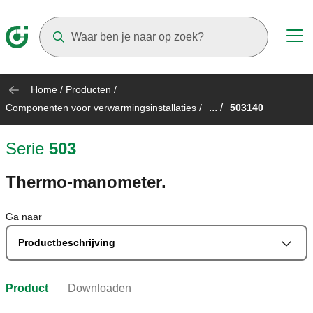
Suggestions will appear as you type
Home
/
Producten
/
... /
Componenten voor verwarmingsinstallaties
/
503140
Serie
503
Thermo-manometer.
Ga naar
Productbeschrijving
Product
Downloaden