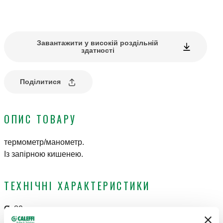
Завантажити у високій роздільній
здатності
Поділитися
ОПИС ТОВАРУ
термометр/манометр.
Із запірною кишенею.
ТЕХНІЧНІ ХАРАКТЕРИСТИКИ
Ø
:
80 mm
Клас точності
:
Манометр UNI 2,5, Термометр UNI 2