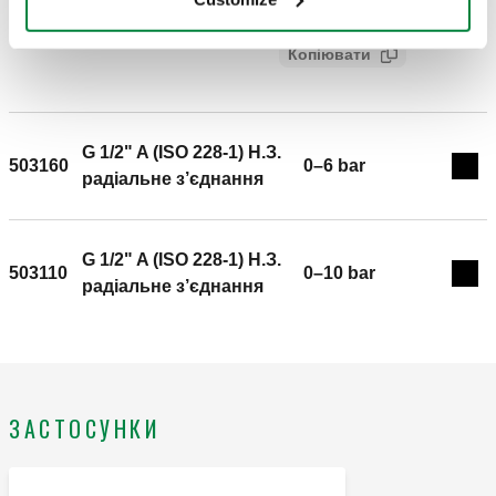
кишенею. з’єднання: G 1/2" A (ISO 228-1) H.З., радіальне
Код SCIP
Показати
cef0ab5f-75c2-4f24-98a7-
з’єднання. Ø: 80 mm. Клас точності: Манометр UNI 2,5,
Копіювати
36eb288c8488
Термометр UNI 2. Шкала термометра: 0–120 °C. Шкала
манометра: 0–4 bar.
G 1/2" A (ISO 228-1) H.З.
503160
0–6 bar
Exp
радіальне з’єднання
G 1/2" A (ISO 228-1) H.З.
503110
0–10 bar
Exp
радіальне з’єднання
ЗАСТОСУНКИ