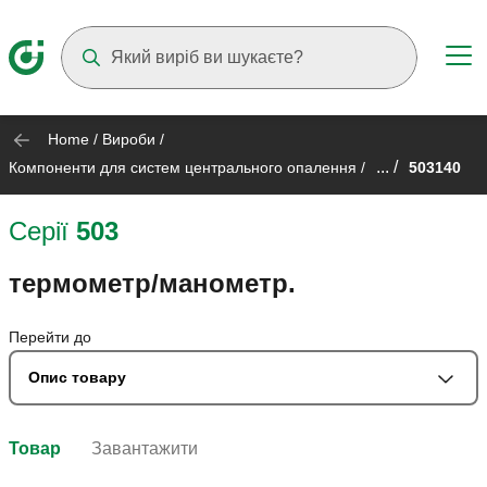
Suggestions will appear as you type
Home
/
Вироби
/
... /
Компоненти для систем центрального опалення
/
503140
Серії
503
термометр/манометр.
Перейти до
Опис товару
Товар
Завантажити