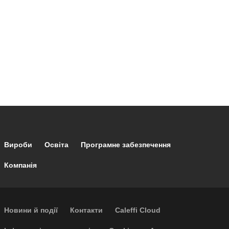
Footer main navigation
Вироби
Освіта
Програмне забезпечення
Компанія
Footer secondary navigation
Новини й події
Контакти
Caleffi Cloud