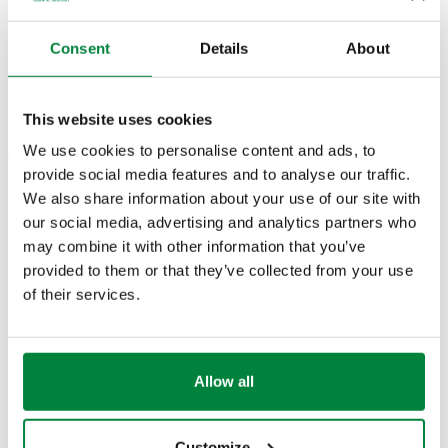
Шкала термометра
:
0–120 °C
Consent
Details
About
КРЕСЛЕННЯ Й СПЕЦИФІКАЦІЇ
This website uses cookies
We use cookies to personalise content and ads, to
Код
з’єднання
Шкала манометра
Actions
provide social media features and to analyse our traffic.
We also share information about your use of our site with
our social media, advertising and analytics partners who
G 1/2" A (ISO 228-1) H.З.
503140
0–4 bar
may combine it with other information that you’ve
Coll
радіальне з’єднання
provided to them or that they’ve collected from your use
of their services.
3D-моделі
Allow all
Текст пропозиції
Показати
Копіювати
CALEFFI, 503140. термометр/манометр. Із запірною
Customize