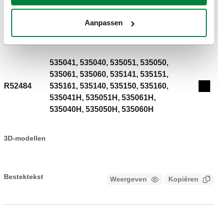
Aanpassen
Artikelnummer
Geschikt voor
Actions
535041, 535040, 535051, 535050,
535061, 535060, 535141, 535151,
R52484
535161, 535140, 535150, 535160,
Coll
535041H, 535051H, 535061H,
535040H, 535050H, 535060H
3D-modellen
Bestektekst
Weergeven
Kopiëren
CALEFFI, R52484. Sleutel om filter en patroon te
onderhouden. Voor drukverminderaars serie 5350 en 5351.