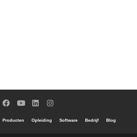
Footer main navigation
Producten
Opleiding
Software
Bedrijf
Blog