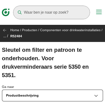
Suggestions will appear as you type
Home
/
Producten
/
Componenten voor drinkwaterinstallaties
/
... /
R52484
Sleutel om filter en patroon te
onderhouden. Voor
drukverminderaars serie 5350 en
5351.
Ga naar
Productbeschrijving