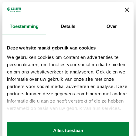
Toestemming
Details
Over
Downloaden in hoge resolutie
Deze website maakt gebruik van cookies
We gebruiken cookies om content en advertenties te
Delen
personaliseren, om functies voor social media te bieden
en om ons websiteverkeer te analyseren. Ook delen we
informatie over uw gebruik van onze site met onze
PRODUCTBESCHRIJVING
partners voor social media, adverteren en analyse. Deze
partners kunnen deze gegevens combineren met andere
Sleutel om filter en patroon te onderhouden.
informatie die u aan ze heeft verstrekt of die ze hebben
Voor drukverminderaars serie 5350 en 5351.
verzameld op basis van uw gebruik van hun services.
Alles toestaan
TEKENINGEN EN SPECIFICATIES