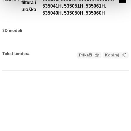
Coll
filtera i
535041H, 535051H, 535061H,
uloška
535040H, 535050H, 535060H
3D modeli
Tekst tendera
Prikaži
Kopiraj
CALEFFI, R52484.