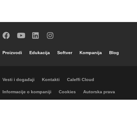
Footer main navigation
Proizvodi
Edukacija
Softver
Kompanija
Blog
Footer secondary navigation
Vesti i događaji
Kontakti
Caleffi Cloud
Footer menu
Informacije o kompaniji
Cookies
Autorska prava
Odricanje odgovornosti
Privatnost
Accessibility
P.I. IT04104030962 - © 1961 - 2026
Caleffi S.p.a. | Sva prava zadržana