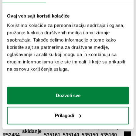
Preuzmi u visokoj rezoluciji
Ovaj veb sajt koristi kolačiće
Koristimo kolačiće za personalizaciju sadržaja i oglasa,
Deli
pružanje funkcija društvenih medija i analiziranje
saobraćaja. Takođe delimo informacije o tome kako
koristite sajt sa partnerima za društvene medije,
Pronađi prodavnicu
oglašavanje i analitiku koji mogu da ih kombinuju sa
drugim informacijama koje ste im dali ili koje su prikupili
na osnovu korišćenja usluga.
CRTEŽI I SPECIFIKACIJE
Dozvoli sve
Broj dela
Napomena
Upotreba
Actions
Prilagodi
535041, 535040, 535051, 535050,
Ključ za
535061, 535060, 535141, 535151,
skidanje
R52484
535161, 535140, 535150, 535160,