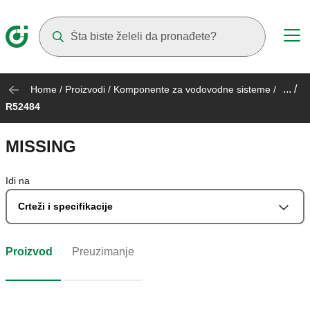
Suggestions will appear as you type
... /
Home
/
Proizvodi
/
Komponente za vodovodne sisteme
/
R52484
MISSING
Idi na
Crteži i specifikacije
Proizvod
Preuzimanje