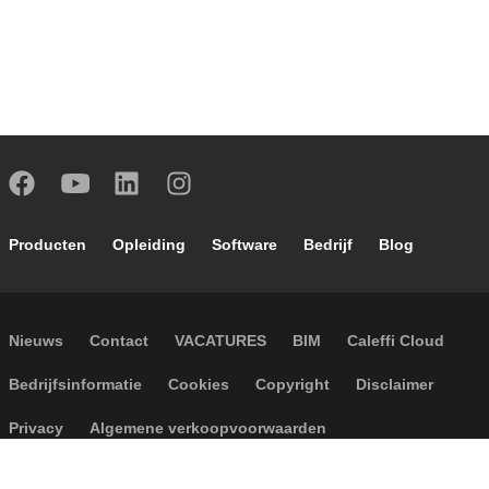
Footer main navigation
Producten
Opleiding
Software
Bedrijf
Blog
Footer secondary navigation
Nieuws
Contact
VACATURES
BIM
Caleffi Cloud
Footer menu
Bedrijfsinformatie
Cookies
Copyright
Disclaimer
Privacy
Algemene verkoopvoorwaarden
Toegankelijkheid