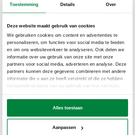
TECHNISCHE GEGEVENS
Toestemming
Details
Over
Materiaal
:
gietijzer
Gemiddelde temperatuurbereik
:
0–40 °C
Deze website maakt gebruik van cookies
Maximale bedrijfsdruk
:
10 bar
We gebruiken cookies om content en advertenties te
personaliseren, om functies voor social media te bieden
en om ons websiteverkeer te analyseren. Ook delen we
TEKENINGEN EN SPECIFICATIES
informatie over uw gebruik van onze site met onze
partners voor social media, adverteren en analyse. Deze
partners kunnen deze gegevens combineren met andere
Artikelnummer
Buisdiameter
Aansluiting
Actions
informatie die u aan ze heeft verstrekt of die ze hebben
verzameld op basis van uw gebruik van hun services.
861075
Ø 75
R 2 1/2" (EN 10226-1) M
Coll
Alles toestaan
3D-modellen
Aanpassen