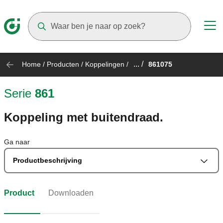
Suggestions will appear as you type
... /
Home
/
Producten
/
Koppelingen
/
861075
Serie
861
Koppeling met buitendraad.
Ga naar
Productbeschrijving
Product
Downloaden