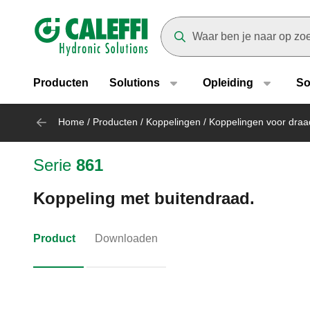
Header main navigation
Suggestions will appear as yo
Producten
Solutions
Opleiding
So
Home
/
Producten
/
Koppelingen
/
Koppelingen voor draa
Serie
861
Koppeling met buitendraad.
Product
Downloaden