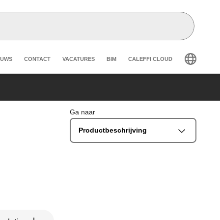
eader secondary navigation
EUWS
CONTACT
VACATURES
BIM
CALEFFI CLOUD
Ga naar
Productbeschrijving