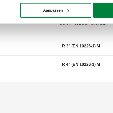
bedrijfsdruk: 10 bar. Gemiddel
Aanpassen
SCIP code
CODE IN ANALYSEFASE
R 3" (EN 10226-1) M
R 4" (EN 10226-1) M