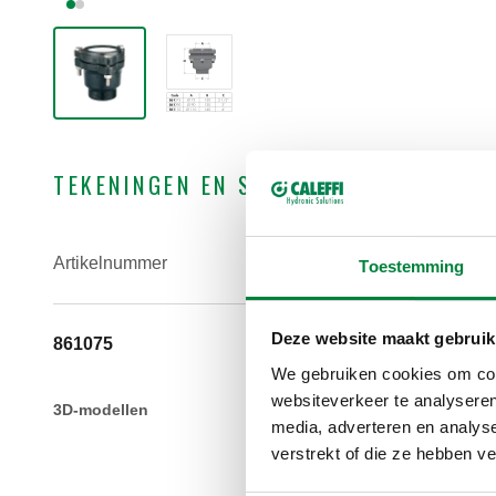
TEKENINGEN EN SPECIFICATIES
Artikelnummer
Buisdiam
Toestemming
Deze website maakt gebruik
861075
Ø 75
We gebruiken cookies om cont
websiteverkeer te analyseren
3D-modellen
media, adverteren en analys
verstrekt of die ze hebben v