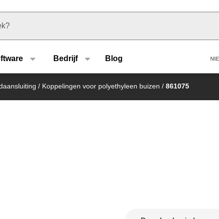
u type
H
ftware
Bedrijf
Blog
NI
daansluiting
/
Koppelingen voor polyethyleen buizen
/
861075