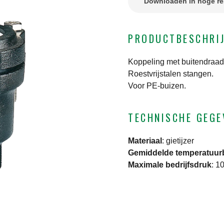
Downloaden in hoge re
PRODUCTBESCHRI
Koppeling met buitendraad
Roestvrijstalen stangen.
Voor PE-buizen.
TECHNISCHE GEGE
Materiaal
:
gietijzer
Gemiddelde temperatuur
Maximale bedrijfsdruk
:
10