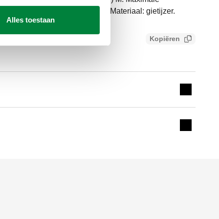
de temperatuurbereik: 0–40 °C. Materiaal: gietijzer.
Alles toestaan
Kopiëren
Expand de
Expand de