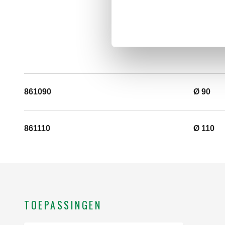
861090
Ø 90
861110
Ø 110
TOEPASSINGEN