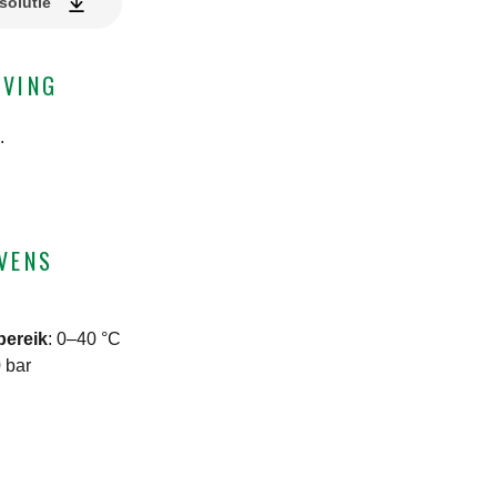
solutie
JVING
.
VENS
bereik
:
0–40 °C
 bar