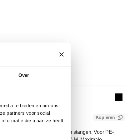
Over
Actions
Collapse 
 media te bieden en om ons
ze partners voor social
Kopiëren
nformatie die u aan ze heeft
et buitendraad. Roestvrijstalen stangen. Voor PE-
ansluiting: R 2 1/2" (EN 10226-1) M. Maximale