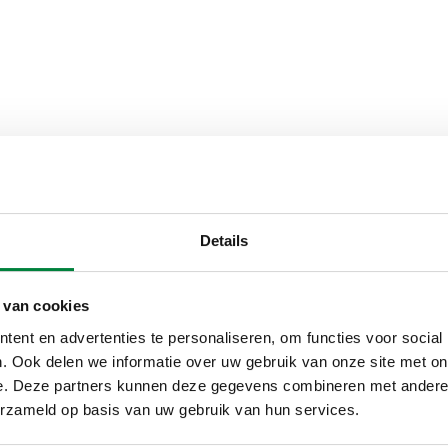
eter
Aansluiting
Details
 van cookies
R 2 1/2" (EN 10226-1) M
ent en advertenties te personaliseren, om functies voor social
. Ook delen we informatie over uw gebruik van onze site met on
Bestektekst
e. Deze partners kunnen deze gegevens combineren met andere i
erzameld op basis van uw gebruik van hun services.
CALEFFI, 861075. Koppeling m
buizen. Buisdiameter: Ø 75. A