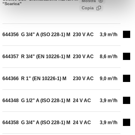
Mostra
“Scarica"
di servomotore con comando a 3 punti. Attacco: G 1/2"
Copia
0cc7dc25-174b-4c61-984c-
A (ISO 228-1) M. Pressione massima di esercizio: 10
9e1bf245d302
bar. Campo di temperatura del fluido: -5–110 °C.
Campo di temperatura ambiente di lavoro: 0–55 °C.
Alimentazione: 230 V AC. Grado di protezione: IP 54.
644356
G 3/4" A (ISO 228-1) M
230 V AC
3,9 m³/h
Espa
Lunghezza cavo di alimentazione: 1 m. Portata contatto
microausiliario (230 V): 0,8 A. Kv: 3,9 m³/h. Tempo di
manovra: 10 s (rotazione 90°).
644357
R 3/4" (EN 10226-1) M
230 V AC
8,6 m³/h
Espa
644366
R 1" (EN 10226-1) M
230 V AC
9,0 m³/h
Espa
644348
G 1/2" A (ISO 228-1) M
24 V AC
3,9 m³/h
Espa
644358
G 3/4" A (ISO 228-1) M
24 V AC
3,9 m³/h
Espa