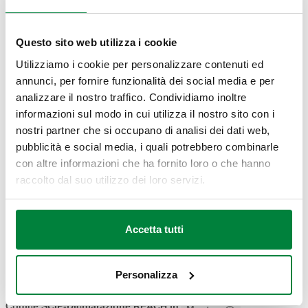
DISEGNI E SPECIFICHE
Questo sito web utilizza i cookie
Codice
Attacco
Alimentazione
Kv
Actions
Utilizziamo i cookie per personalizzare contenuti ed
annunci, per fornire funzionalità dei social media e per
analizzare il nostro traffico. Condividiamo inoltre
644346
G 1/2" A (ISO 228-1) M
230 V AC
3,9 m³/h
Comp
informazioni sul modo in cui utilizza il nostro sito con i
nostri partner che si occupano di analisi dei dati web,
Modelli 3D
pubblicità e social media, i quali potrebbero combinarle
con altre informazioni che ha fornito loro o che hanno
raccolto dal suo utilizzo dei loro servizi.
BIM
Accetta tutti
Capitolato
Mostra
Copia
Personalizza
CALEFFI, 644346. Valvola a sfera a tre vie deviatrice,
motorizzata. Con microinterruttore ausiliario. Completa
Codice SCIP-Dichiarazione REACH in