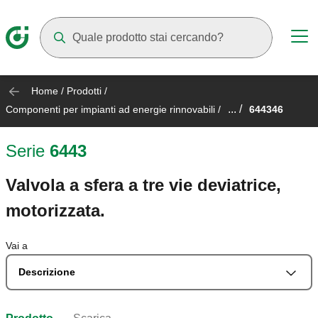
Mentre digiti compariranno dei suggerimenti
Home
/
Prodotti
/
... /
Componenti per impianti ad energie rinnovabili
/
644346
Serie
6443
Valvola a sfera a tre vie deviatrice,
motorizzata.
Vai a
Descrizione