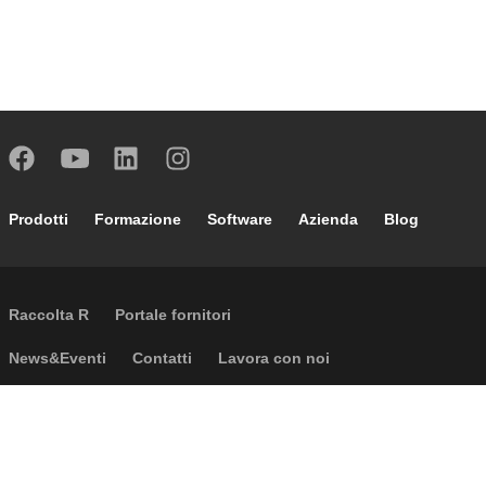
Footer main navigation
Prodotti
Formazione
Software
Azienda
Blog
External links
Raccolta R
Portale fornitori
Footer secondary navigation
News&Eventi
Contatti
Lavora con noi
Caleffi Cloud
Footer menu
Informazioni aziendali
Cookies
Copyright