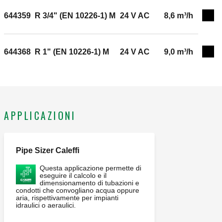
644359
R 3/4" (EN 10226-1) M
24 V AC
8,6 m³/h
Espa
644368
R 1" (EN 10226-1) M
24 V AC
9,0 m³/h
Espa
APPLICAZIONI
Pipe Sizer Caleffi
Questa applicazione permette di
eseguire il calcolo e il
dimensionamento di tubazioni e
condotti che convogliano acqua oppure
aria, rispettivamente per impianti
idraulici o aeraulici.