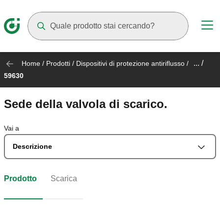
Mentre digiti compariranno dei suggerimenti
... /
Home
/
Prodotti
/
Dispositivi di protezione antiriflusso
/
59630
Sede della valvola di scarico.
Vai a
Descrizione
Prodotto
Scarica