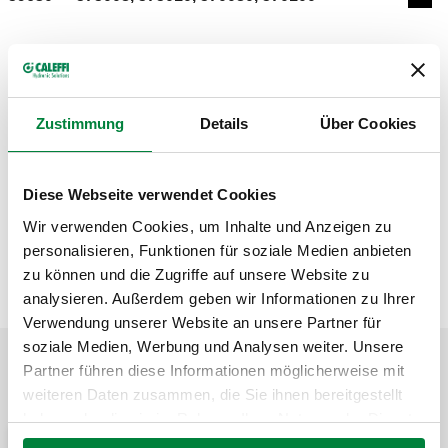
Comp
Modelli 3D
Zustimmung
Details
Über Cookies
Capitolato
Mostra
Copia
CALEFFI, 59630. Sede della valvola di scarico.
Diese Webseite verwendet Cookies
Codice SCIP-Dichiarazione REACH in
Mostra
Wir verwenden Cookies, um Inhalte und Anzeigen zu
“Scarica"
Copia
96a6e147-495e-4b76-8ac8-
personalisieren, Funktionen für soziale Medien anbieten
0bff511aaf78
zu können und die Zugriffe auf unsere Website zu
analysieren. Außerdem geben wir Informationen zu Ihrer
Verwendung unserer Website an unsere Partner für
soziale Medien, Werbung und Analysen weiter. Unsere
Partner führen diese Informationen möglicherweise mit
APPLICAZIONI
weiteren Daten zusammen, die Sie ihnen bereitgestellt
haben oder die sie im Rahmen Ihrer Nutzung der Dienste
gesammelt haben.