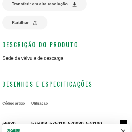
Transferir em alta resolução
Partilhar
DESCRIÇÃO DO PRODUTO
Sede da válvula de descarga.
DESENHOS E ESPECIFICAÇÕES
Código artigo
Utilização
Actions
59630
575008, 575010, 570080, 570100
Coll