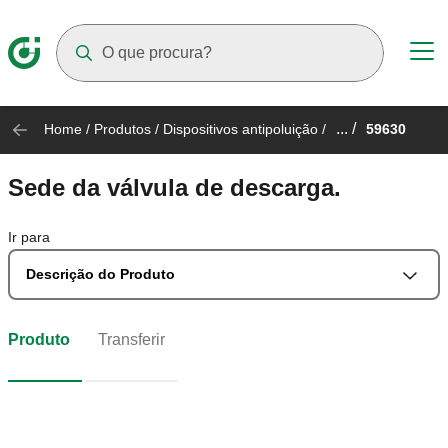
Suggestions will appear as you type
... /
Home
/
Produtos
/
Dispositivos antipoluição
/
59630
Sede da válvula de descarga.
Ir para
Descrição do Produto
Produto
Transferir