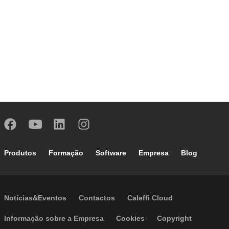
Footer main navigation
Produtos
Formação
Software
Empresa
Blog
Footer secondary navigation
Notícias&Eventos
Contactos
Caleffi Cloud
Footer menu
Informação sobre a Empresa
Cookies
Copyright