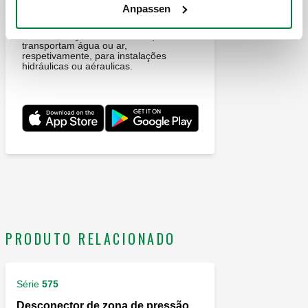
Anpassen
Esta aplicação permite efetuar o
cálculo e o dimensionamento de
tubagens e condutas que
transportam água ou ar,
respetivamente, para instalações
hidráulicas ou aéraulicas.
PRODUTO RELACIONADO
Série
575
Desconector de zona de pressão