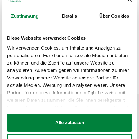
Modelos 3D
Zustimmung
Details
Über Cookies
Texto de proposta
Mostrar
Copiar
Diese Webseite verwendet Cookies
Wir verwenden Cookies, um Inhalte und Anzeigen zu
CALEFFI, 59630. Sede da válvula de descarga.
personalisieren, Funktionen für soziale Medien anbieten
SCIP code
Mostrar
zu können und die Zugriffe auf unsere Website zu
96a6e147-495e-4b76-8ac8-
Copiar
analysieren. Außerdem geben wir Informationen zu Ihrer
0bff511aaf78
Verwendung unserer Website an unsere Partner für
soziale Medien, Werbung und Analysen weiter. Unsere
Partner führen diese Informationen möglicherweise mit
weiteren Daten zusammen, die Sie ihnen bereitgestellt
haben oder die sie im Rahmen Ihrer Nutzung der Dienste
APLICAÇÕES
gesammelt haben.
Alle zulassen
Pipe Sizer Caleffi