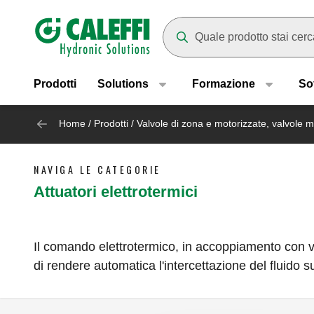
Header main navigation
Mentre digiti compariranno dei
Prodotti
Solutions
Formazione
So
Home
/
Prodotti
/
Valvole di zona e motorizzate, valvole mis
NAVIGA LE CATEGORIE
Attuatori elettrotermici
Il comando elettrotermico, in accoppiamento con valv
di rendere automatica l'intercettazione del fluido s