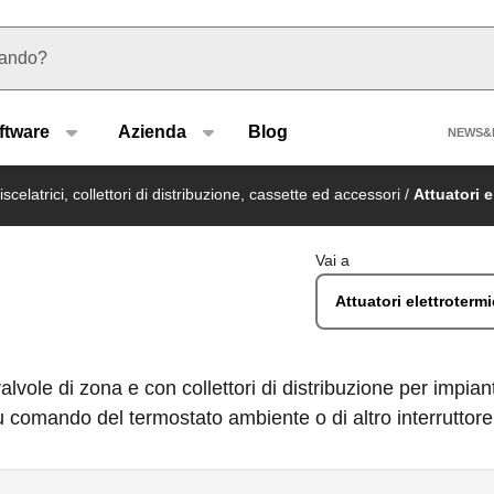
 suggerimenti
Hea
ftware
Azienda
Blog
NEWS&
celatrici, collettori di distribuzione, cassette ed accessori
/
Attuatori e
Vai a
Attuatori elettrotermi
ole di zona e con collettori di distribuzione per impianti
u comando del termostato ambiente o di altro interruttore 