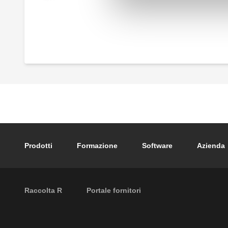
Comando elettrotermico a basso
assorbimento. Con indicatore posizione
apertura.
Footer main navigation
Prodotti
Formazione
Software
Azienda
External links
Raccolta R
Portale fornitori