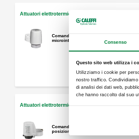
Attuatori elettrotermici (attacco filettato)
Comando elettrotermico con
microinterruttore ausiliario.
Consenso
Questo sito web utilizza i c
Comando elettrotermico con manopola d
apertura manuale ed indicatore di
Utilizziamo i cookie per perso
posizione.
nostro traffico. Condividiamo 
di analisi dei dati web, pubbl
che hanno raccolto dal suo uti
Attuatori elettrotermici (attacco push fit)
Comando elettrotermico con indicatore
posizione apertura.