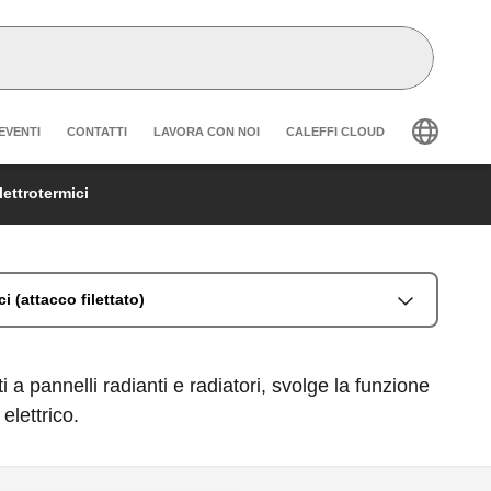
der secondary navigation
EVENTI
CONTATTI
LAVORA CON NOI
CALEFFI CLOUD
lettrotermici
ci (attacco filettato)
 a pannelli radianti e radiatori, svolge la funzione
elettrico.