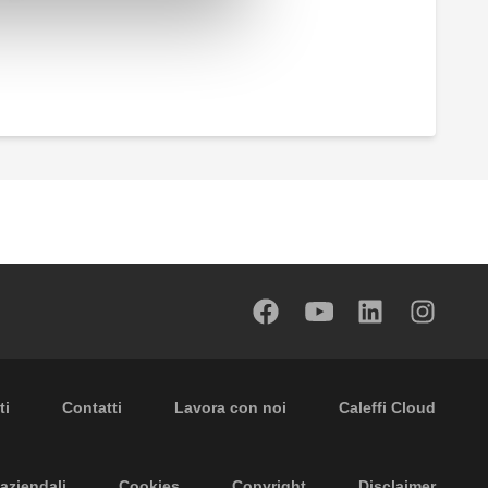
 secondary navigation
ti
Contatti
Lavora con noi
Caleffi Cloud
aziendali
Cookies
Copyright
Disclaimer