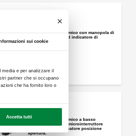
Comando elettrotermico con manopola di
apertura manuale ed indicatore di
Informazioni sui cookie
posizione.
l media e per analizzare il
nostri partner che si occupano
azioni che ha fornito loro o
Accetta tutti
Comando elettrotermico a basso
assorbimento, con microinterruttore
ausiliario. Con indicatore posizione
apertura.