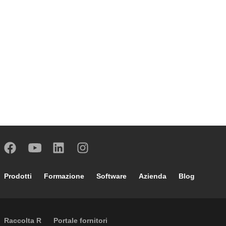
Footer main navigation
Prodotti
Formazione
Software
Azienda
Blog
External links
Raccolta R
Portale fornitori