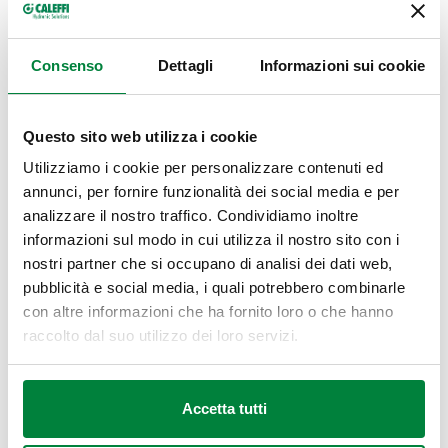
Consenso
Dettagli
Informazioni sui cookie
Anche quest'anno Caleffi è tra le prime 400 aziende italiane
dove è più bello lavorare -
secondo un'indagine di Statista
per Panorama
.
Questo sito web utilizza i cookie
Come lo scorso anno, il sondaggio è stato condotto da
Utilizziamo i cookie per personalizzare contenuti ed
Statista, istituto indipendente di ricerca tedesco attraverso
annunci, per fornire funzionalità dei social media e per
interviste di 5-10 minuti in media, a campione (e anonime) di
analizzare il nostro traffico. Condividiamo inoltre
dipendenti di imprese che in Italia contano almeno 250
persone. Tra le 12 domande poste, quella centrale chiedeva
informazioni sul modo in cui utilizza il nostro sito con i
“
Su una scala da 0 a 10, con quanta probabilità
nostri partner che si occupano di analisi dei dati web,
raccomanderebbe la sua azienda ad un suo conoscente o
pubblicità e social media, i quali potrebbero combinarle
familiare?
”. Da sottolineare il fatto che si tratta di un'indagine
con altre informazioni che ha fornito loro o che hanno
del tutto indipendente.
raccolto dal suo utilizzo dei loro servizi.
Nel proprio settore, Meccanica e Impiantistica, Caleffi ha
Accetta tutti
scalato la classifica superando persino il colosso
Siemens, al primo posto lo scorso anno.