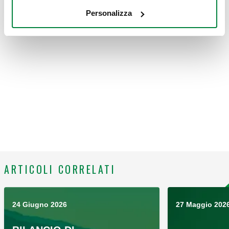
Personalizza
Ci impegneremo per continuare in questa direzione.
ARTICOLI CORRELATI
24 Giugno 2026
27 Maggio 202