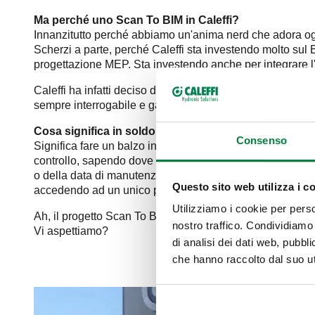
Ma perché uno Scan To BIM in Caleffi?
Innanzitutto perché abbiamo un'anima nerd che adora og
Scherzi a parte, perché Caleffi sta investendo molto sul 
progettazione MEP. Sta investendo anche per integrare l'
Caleffi ha infatti deciso di ricostruire parte dei propri as
sempre interrogabile e garantendosi una prontezza manuten
Cosa significa in soldoni?
Consenso
Significa fare un balzo in avanti nella gestione della ma
controllo, sapendo dove sono posizionati tutti gli element
o della data di manutenzione ordinaria, programmando la s
Questo sito web utilizza i c
accedendo ad un unico progetto.
Utilizziamo i cookie per perso
Ah, il progetto Scan To BIM C+ verrà presentato durante 
nostro traffico. Condividiamo 
Vi aspettiamo?
di analisi dei dati web, pubbl
che hanno raccolto dal suo uti