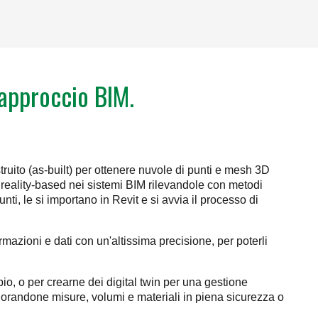
l'approccio BIM.
uito (as-built) per ottenere nuvole di punti e mesh 3D
i reality-based nei sistemi BIM rilevandole con metodi
nti, le si importano in Revit e si avvia il processo di
rmazioni e dati con un'altissima precisione, per poterli
pio, o per crearne dei digital twin per una gestione
plorandone misure, volumi e materiali in piena sicurezza o