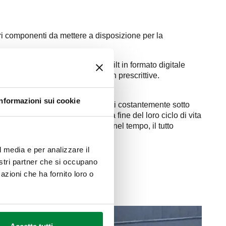
pri componenti da mettere a disposizione per la
nt avendo sotto controllo l'as-built in formato digitale
ossano nel tempo trasformarsi in prescrittive.
Informazioni sui cookie
o come il nostro, tenendone i costi costantemente sotto
do alert in concomitanza della fine del loro ciclo di vita
 base a statistiche alimentate nel tempo, il tutto
l media e per analizzare il
nostri partner che si occupano
azioni che ha fornito loro o