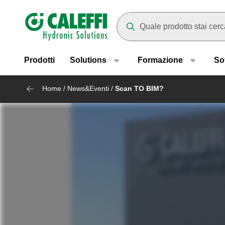
Header main navigation
Mentre digiti compariranno dei
Prodotti
Solutions
Formazione
So
Home
/
News&Eventi
/
Scan TO BIM?