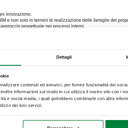
ni innovazione.
BIM e non solo in termini di realizzazione delle famiglie dei pro
approccio progettuale nei processi interni.
set produttivi e impiantistici per rivoluzionare il Facility Manageme
tiva spinta, fino a permettersi considerazioni predittive che p
Dettagli
nutenzione, non banalissima, di un impianto produttivo articolat
i da tenere monitorati, potendone conteggiare il numero, impostan
ostituzione di componenti con anticipo sulla probabile rottura in
ookie
nalizzare contenuti ed annunci, per fornire funzionalità dei socia
il
prossimo BIM DAY il 15 Novembre 2019
.
inoltre informazioni sul modo in cui utilizza il nostro sito con i 
icità e social media, i quali potrebbero combinarle con altre inform
lizzo dei loro servizi.