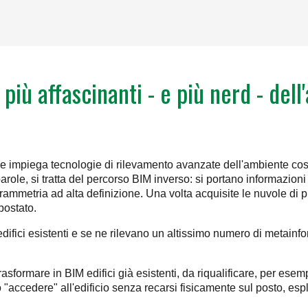
più affascinanti - e più nerd - del
impiega tecnologie di rilevamento avanzate dell'ambiente costr
arole, si tratta del percorso BIM inverso: si portano informazion
grammetria ad alta definizione. Una volta acquisite le nuvole di pu
postato.
edifici esistenti e se ne rilevano un altissimo numero di metainfo
asformare in BIM edifici già esistenti, da riqualificare, per esem
o "accedere" all'edificio senza recarsi fisicamente sul posto, es