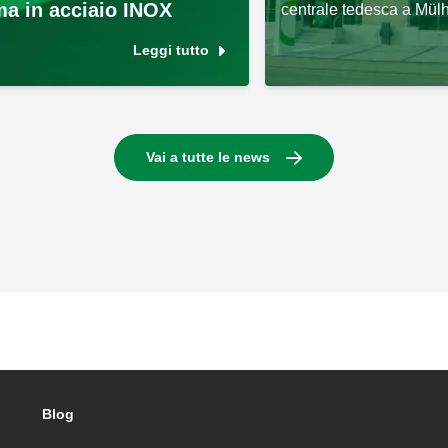
a in acciaio INOX
centrale tedesca a Mül
Leggi tutto
Vai a tutte le news
Blog