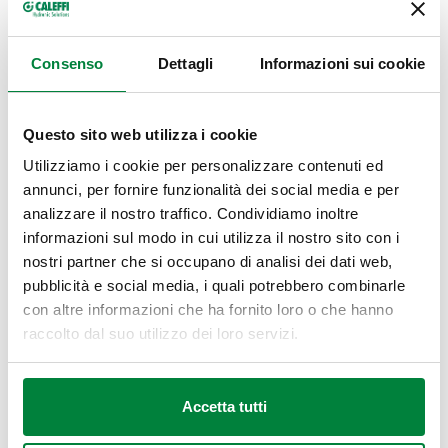
DN 65 (EN 1092-1)
Consenso
Dettagli
Informazioni sui cookie
850060
13–27 mbar
Comp
PN 16
Questo sito web utilizza i cookie
Modelli 3D
Utilizziamo i cookie per personalizzare contenuti ed
annunci, per fornire funzionalità dei social media e per
IGS
STP
BIM
analizzare il nostro traffico. Condividiamo inoltre
informazioni sul modo in cui utilizza il nostro sito con i
nostri partner che si occupano di analisi dei dati web,
pubblicità e social media, i quali potrebbero combinarle
Capitolato
Mostra
Copia
con altre informazioni che ha fornito loro o che hanno
raccolto dal suo utilizzo dei loro servizi.
CALEFFI, 850060. Filtro regolatore a chiusura per gas, a
doppia membrana. Attacchi flangiati. Accoppiamento con
Codice SCIP-Dichiarazione REACH in
Mostra
“Scarica"
controflangia EN 1092-1. Capacità filtrante: Ø ≥ 50 µm.
Copia
3675bfb8-8677-4ea7-bb72-
Accetta tutti
Regolazione e chiusura a flusso zero a norme UNI EN 88.
f94ab1329546
Conforme direttiva ATEX (II 2G - II 2D). Attacco: DN 65 (EN