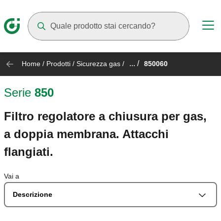
Mentre digiti compariranno dei suggerimenti
... /
Home
/
Prodotti
/
Sicurezza gas
/
850060
Serie
850
Filtro regolatore a chiusura per gas,
a doppia membrana. Attacchi
flangiati.
Vai a
Descrizione