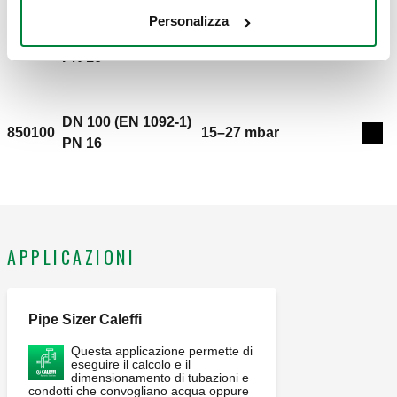
1092-1) PN 16. Pressione massima a monte: 500 mbar.
Personalizza
Campo di temperatura del fluido: -15–60 °C. Campo di
DN 80 (EN 1092-1)
850080
13–27 mbar
Espa
regolazione della pressione: 13–27 mbar. Classe di
PN 16
filtrazione GAS: G2 (secondo EN 779).
DN 100 (EN 1092-1)
850100
15–27 mbar
Espa
PN 16
APPLICAZIONI
Pipe Sizer Caleffi
Questa applicazione permette di
eseguire il calcolo e il
dimensionamento di tubazioni e
condotti che convogliano acqua oppure