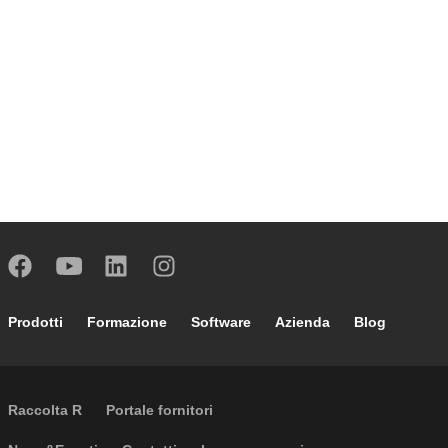
Footer main navigation
Prodotti
Formazione
Software
Azienda
Blog
External links
Raccolta R
Portale fornitori