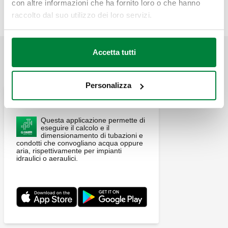
serie 659 o direttamente a muro.
con altre informazioni che ha fornito loro o che hanno
raccolto dal suo utilizzo dei loro servizi.
Accetta tutti
APPLICAZIONI
Personalizza
Pipe Sizer Caleffi
Questa applicazione permette di
eseguire il calcolo e il
dimensionamento di tubazioni e
condotti che convogliano acqua oppure
aria, rispettivamente per impianti
idraulici o aeraulici.