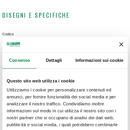
DISEGNI E SPECIFICHE
Codice
Actions
658000
Comp
Consenso
Dettagli
Informazioni sui cookie
Modelli 3D
Questo sito web utilizza i cookie
Utilizziamo i cookie per personalizzare contenuti ed
Capitolato
Mostra
Copia
annunci, per fornire funzionalità dei social media e per
analizzare il nostro traffico. Condividiamo inoltre
CALEFFI, 658000. Coppia zanche di fissaggio per collettori
informazioni sul modo in cui utilizza il nostro sito con i
serie 592, 350 e 351. Complete di fascette isolanti
nostri partner che si occupano di analisi dei dati web,
Codice SCIP-Dichiarazione REACH in
Mostra
“Scarica"
termoacustiche, viti e tasselli. Per l’impiego con cassette
pubblicità e social media, i quali potrebbero combinarle
Copia
CODICE IN FASE DI ANALISI