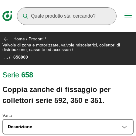
Mentre digiti compariranno dei suggerimenti
Home
/
Prodotti
/
Valvole di zona e motorizzate, valvole miscelatrici, collettori di
distribuzione, cassette ed accessori
/
... /
658000
Serie
658
Coppia zanche di fissaggio per
collettori serie 592, 350 e 351.
Vai a
Descrizione