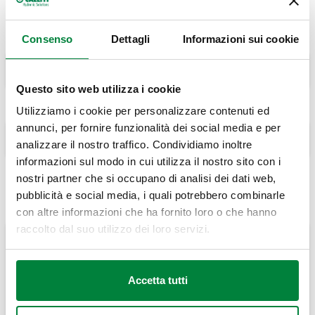
Consenso
Dettagli
Informazioni sui cookie
Il tuo nome
Questo sito web utilizza i cookie
Email
Utilizziamo i cookie per personalizzare contenuti ed
annunci, per fornire funzionalità dei social media e per
analizzare il nostro traffico. Condividiamo inoltre
informazioni sul modo in cui utilizza il nostro sito con i
Il contenuto di questo campo è privato e non verrà mostrato
nostri partner che si occupano di analisi dei dati web,
pubblicamente.
pubblicità e social media, i quali potrebbero combinarle
Comment
con altre informazioni che ha fornito loro o che hanno
raccolto dal suo utilizzo dei loro servizi.
Accetta tutti