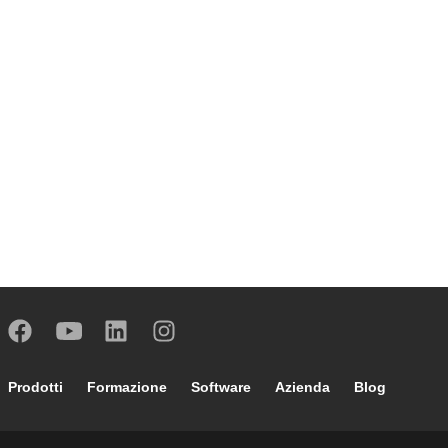
Footer main navigation
Prodotti
Formazione
Software
Azienda
Blog