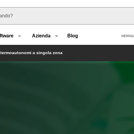
 suggerimenti
Hea
ftware
Azienda
Blog
NEWS&
ri termoautonomi a singola zona