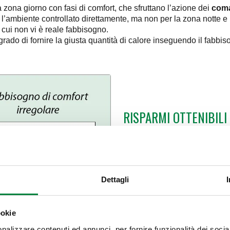
a zona giorno con fasi di comfort, che sfruttano l’azione dei
coma
 l’ambiente controllato direttamente, ma non per la zona notte e l
cui non vi è reale fabbisogno.
rado di fornire la giusta quantità di calore inseguendo il fabbis
RISPARMI OTTENIBILI
La regolazione con un sempl
permette di ottenere un discr
sottolineato, tale risparmio è o
Dettagli
I risparmi ottenuti attraverso 
migliori grazie alla loro più 
regime. Tali vantaggi sono anc
ookie
comfort irregolare.
nalizzare contenuti ed annunci, per fornire funzionalità dei socia