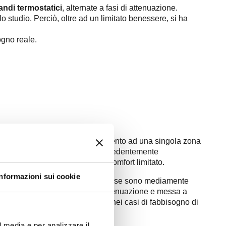
ndi termostatici
, alternate a fasi di attenuazione.
o studio. Perciò, oltre ad un limitato benessere, si ha
ogno reale.
ice cronotermostato in abbinamento ad una singola zona
eto risultato. Tuttavia, come precedentemente
ttenuto a fronte di un livello di comfort limitato.
Informazioni sui cookie
le
valvole termostatiche
connesse sono mediamente
avanzata gestione delle fasi di attenuazione e messa a
or più apprezzabili soprattutto nei casi di fabbisogno di
l media e per analizzare il