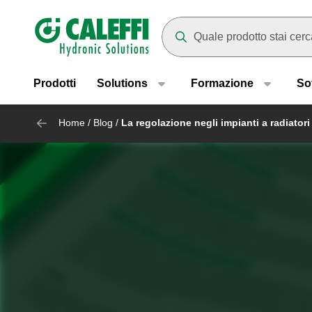
Header main navigation
Mentre digiti compariranno dei
Prodotti
Solutions
Formazione
So
Home
/
Blog
/
La regolazione negli impianti a radiato