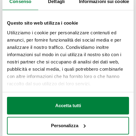
Consenso
Dettagli
Informazioni sui cookie
La curva caratteristica
Questo sito web utilizza i cookie
Metodi di caratterizzazione
Utilizziamo i cookie per personalizzare contenuti ed
annunci, per fornire funzionalità dei social media e per
analizzare il nostro traffico. Condividiamo inoltre
informazioni sul modo in cui utilizza il nostro sito con i
Categorie in cui appare
nostri partner che si occupano di analisi dei dati web,
pubblicità e social media, i quali potrebbero combinarle
Idraulica
con altre informazioni che ha fornito loro o che hanno
raccolto dal suo utilizzo dei loro servizi.
Commenti
Accetta tutti
Personalizza
Inserisci i tuoi dati per lasciare un commento