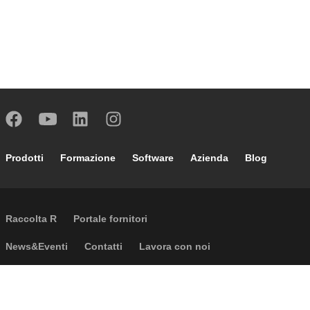
Footer main navigation
Prodotti
Formazione
Software
Azienda
Blog
External links
Raccolta R
Portale fornitori
Footer secondary navigation
News&Eventi
Contatti
Lavora con noi
Caleffi Cloud
Footer menu
Informazioni aziendali
Cookies
Copyright