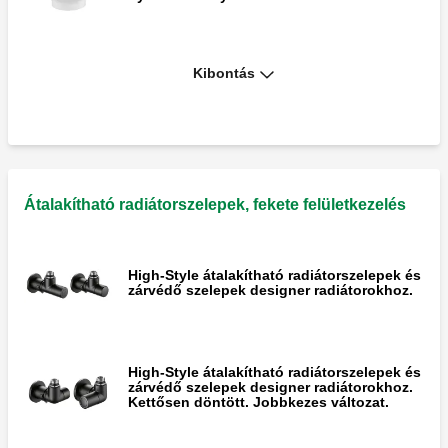
Kibontás
Speciális imbuszkulcs a hamisításbiztos
lopásgátló kupakhoz.
Átalakítható radiátorszelepek, fekete felületkezelés
High-Style átalakítható radiátorszelepek és
zárvédő szelepek designer radiátorokhoz.
High-Style átalakítható radiátorszelepek és
zárvédő szelepek designer radiátorokhoz.
Kettősen döntött. Jobbkezes változat.