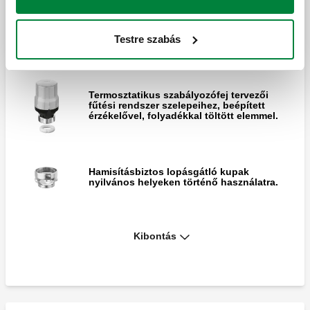
Termosztatikus szabályozófej tervezői
fűtési rendszer szelepeihez, beépített
Testre szabás
érzékelővel, folyadékkal töltött elemmel.
Termosztatikus szabályozófej tervezői
fűtési rendszer szelepeihez, beépített
érzékelővel, folyadékkal töltött elemmel.
Hamisításbiztos lopásgátló kupak
nyilvános helyeken történő használatra.
Kibontás
Speciális imbuszkulcs a hamisításbiztos
lopásgátló kupakhoz.