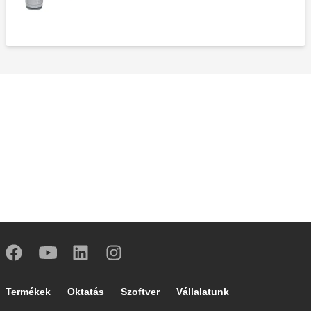
Footer main navigation
Termékek
Oktatás
Szoftver
Vállalatunk