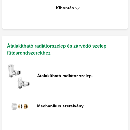
Kibontás
Speciális imbuszkulcs a hamisításbiztos
lopásgátló kupakhoz.
Átalakítható radiátorszelep és zárvédő szelep
fűtésrendszerekhez
Átalakítható radiátor szelep.
Mechanikus szerelvény.