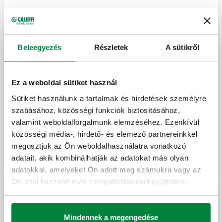
High-Style átalakítható radiátorszelepek és
zárvédő szelepek designer radiátorokhoz.
Kettősen döntött. Jobbkezes változat.
Beleegyezés
Részletek
A sütikről
High-Style átalakítható radiátorszelepek és
Ez a weboldal sütiket használ
zárvédő szelepek designer radiátorokhoz.
Kettősen döntött. Balkezes változat.
Sütiket használunk a tartalmak és hirdetések személyre
szabásához, közösségi funkciók biztosításához,
valamint weboldalforgalmunk elemzéséhez. Ezenkívül
High-Style átalakítható radiátorszelepek és
Kibontás
közösségi média-, hirdető- és elemező partnereinkkel
zárvédő szelepek designer radiátorokhoz.
Központi csatlakozásokkal. Jobbkezes
megosztjuk az Ön weboldalhasználatra vonatkozó
változat.
adatait, akik kombinálhatják az adatokat más olyan
adatokkal, amelyeket Ön adott meg számukra vagy az
High-Style átalakítható radiátorszelepek és
Ön által használt más szolgáltatásokból gyűjtöttek.
zárvédő szelepek designer radiátorokhoz.
Központi csatlakozásokkal. Balkezes
Szabályozófej átalakítható radiátorszelepekhez,
változat.
csiszolt
Mindennek a megengedése