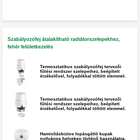
zárvédő szelepek designer radiátorokhoz.
Központi csatlakozásokkal. Jobbkezes
változat.
High-Style átalakítható radiátorszelepek és
zárvédő szelepek designer radiátorokhoz.
Központi csatlakozásokkal. Balkezes
Szabályozófej átalakítható radiátorszelepekhez,
változat.
fehér felületkezelés
Termosztatikus szabályozófej tervezői
fűtési rendszer szelepeihez, beépített
érzékelővel, folyadékkal töltött elemmel.
Termosztatikus szabályozófej tervezői
fűtési rendszer szelepeihez, beépített
érzékelővel, folyadékkal töltött elemmel.
Hamisításbiztos lopásgátló kupak
nyilvános helyeken történő használatra.