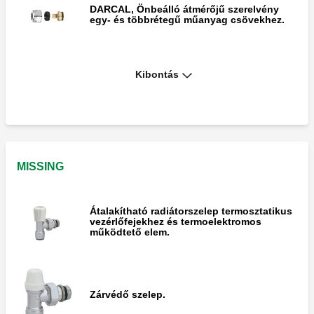
DARCAL, Önbeálló átmérőjű szerelvény
egy- és többrétegű műanyag csövekhez.
Kibontás
Szerelvény rézből acél csatlakozásra
történő átalakításhoz.
MISSING
Átalakítható radiátorszelep termosztatikus
vezérlőfejekhez és termoelektromos
működtető elem.
Zárvédő szelep.