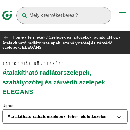
Suggestions will appear as you type
Home
/
Termékek
/
Szelepek és tartozékok radiátorokhoz
/
Átalakítható radiátorszelepek, szabályozófej és zárvédő
szelepek, ELEGÁNS
KATEGÓRIÁK BÖNGÉSZÉSE
Átalakítható radiátorszelepek,
szabályozófej és zárvédő szelepek,
ELEGÁNS
Ugrás
Átalakítható radiátorszelepek, fehér felületkezelés