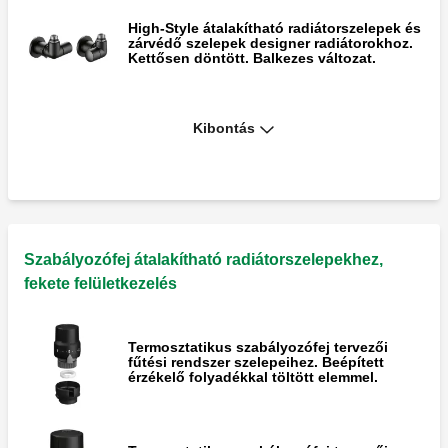
High-Style átalakítható radiátorszelepek és
zárvédő szelepek designer radiátorokhoz.
Kettősen döntött. Balkezes változat.
High-Style átalakítható radiátorszelepek és
Kibontás
zárvédő szelepek designer radiátorokhoz.
Központi csatlakozásokkal. Jobbkezes
változat.
High-Style átalakítható radiátorszelepek és
zárvédő szelepek designer radiátorokhoz.
Központi csatlakozásokkal. Balkezes
Szabályozófej átalakítható radiátorszelepekhez,
változat.
fekete felületkezelés
Termosztatikus szabályozófej tervezői
fűtési rendszer szelepeihez. Beépített
érzékelő folyadékkal töltött elemmel.