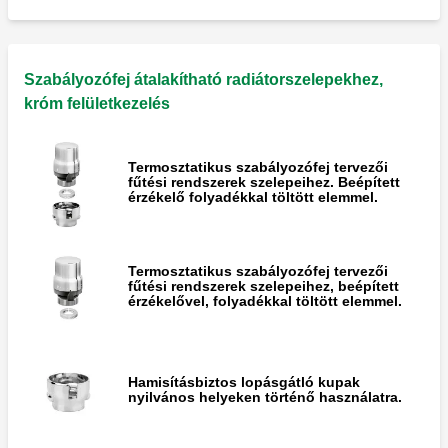
HIGHT-STYLE Termosztatikus szeleppé
átalakítható radiátor szelep és visszatérő,
Szabályozófej átalakítható radiátorszelepekhez,
magas fényű króm kivitelben.
króm felületkezelés
Termosztatikus szabályozófej tervezői
fűtési rendszerek szelepeihez. Beépített
érzékelő folyadékkal töltött elemmel.
Termosztatikus szabályozófej tervezői
fűtési rendszerek szelepeihez, beépített
érzékelővel, folyadékkal töltött elemmel.
Hamisításbiztos lopásgátló kupak
nyilvános helyeken történő használatra.