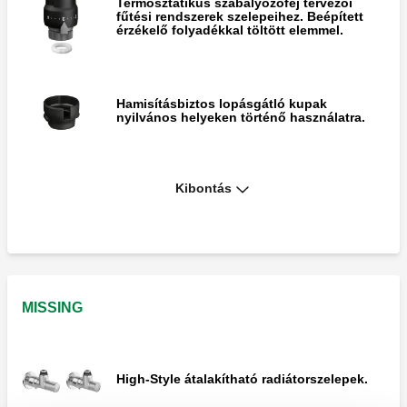
Termosztatikus szabályozófej tervezői
fűtési rendszerek szelepeihez. Beépített
érzékelő folyadékkal töltött elemmel.
Hamisításbiztos lopásgátló kupak
nyilvános helyeken történő használatra.
Kibontás
Speciális imbuszkulcs a hamisításbiztos
lopásgátló kupakhoz.
MISSING
High-Style átalakítható radiátorszelepek.