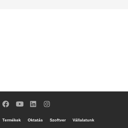
Footer main navigation
Termékek
Oktatás
Szoftver
Vállalatunk