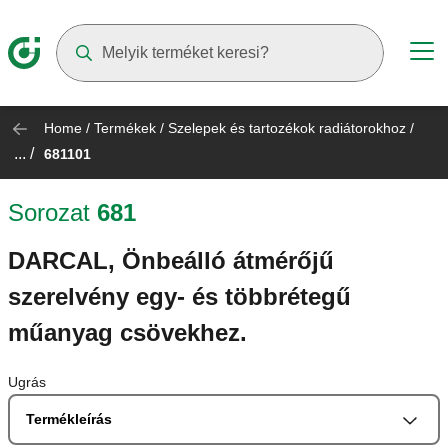
Suggestions will appear as you type
Home
/
Termékek
/
Szelepek és tartozékok radiátorokhoz
/
... /
681101
Sorozat
681
DARCAL, Önbeálló átmérőjű
szerelvény egy- és többrétegű
műanyag csövekhez.
Ugrás
Termékleírás