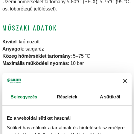
Üzemi hőmérséklet tartomány 5-80°C (PE-X); 5-75°C (95 °C-
os, többrétegű jelöléssel).
MŰSZAKI ADATOK
Kivitel
:
krómozott
Anyagok
:
sárgaréz
Közeg hőmérséklet tartomány
:
5–75 °C
Maximális működési nyomás
:
10 bar
RAJZOK ÉS SPECIFIKÁCIÓK
Beleegyezés
Részletek
A sütikről
Termékkód
Csatlakozások
Csatlakozások A
Actions
Ez a weboldal sütiket használ
belső Ø 9,5–10, külső Ø 12–
Sütiket használunk a tartalmak és hirdetések személyre
681101
23 p. 1,5
Coll
14