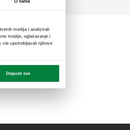
O nama
enih medija i analizirali
ene medije, oglašavanje i
k ste upotrebljavali njihove
Dopusti sve