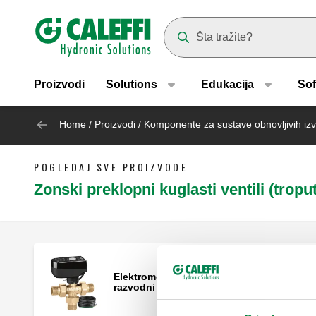
Header main navigation
Suggestions will appear as yo
Proizvodi
Solutions
Edukacija
Sof
Home
/
Proizvodi
/
Komponente za sustave obnovljivih izv
POGLEDAJ SVE PROIZVODE
Zonski preklopni kuglasti ventili (troput
Elektromotorni troputni kuglasti
razvodni ventil.