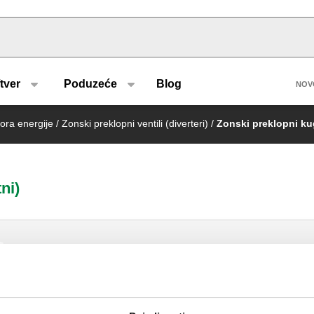
u type
H
tver
Poduzeće
Blog
NOV
ora energije
/
Zonski preklopni ventili (diverteri)
/
Zonski preklopni kugl
ni)