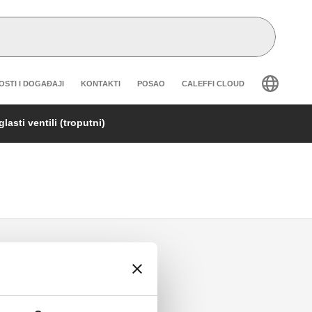
eader secondary navigation
OSTI I DOGAĐAJI
KONTAKTI
POSAO
CALEFFI CLOUD
asti ventili (troputni)