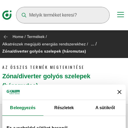
Suggestions will appear as you type
Home
/
Termékek
/
... /
Alkatrészek megújuló energiás rendszerekhez
/
Zóna/diverter golyós szelepek (háromutas)
AZ ÖSSZES TERMÉK MEGTEKINTÉSE
Zóna/diverter golyós szelepek
(háromutas)
Beleegyezés
Részletek
A sütikről
Ez a weboldal sütiket használ