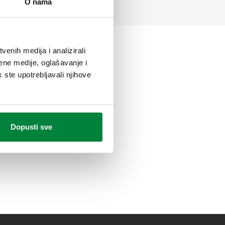
O nama
enih medija i analizirali
ene medije, oglašavanje i
k ste upotrebljavali njihove
Dopusti sve