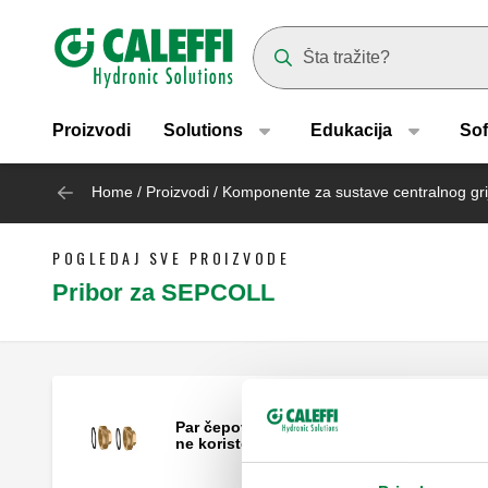
Header main navigation
Suggestions will appear as yo
Proizvodi
Solutions
Edukacija
Sof
Home
/
Proizvodi
/
Komponente za sustave centralnog gri
POGLEDAJ SVE PROIZVODE
Pribor za SEPCOLL
Par čepova s brtvama za izlaze koji se
ne koriste.