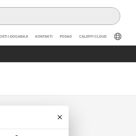
eader secondary navigation
OSTI I DOGAĐAJI
KONTAKTI
POSAO
CALEFFI CLOUD