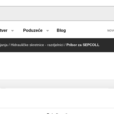
u type
H
tver
Poduzeće
Blog
NOV
janja
/
Hidrauličke skretnice - razdjelnici
/
Pribor za SEPCOLL
Tuljak s magnetskim umetkom.