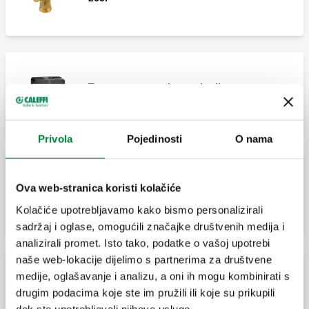
Termostat sa zaslonom i prikazom
temperature u spremniku.
Privola
Pojedinosti
O nama
Ova web-stranica koristi kolačiće
Kutija za uključivanje s tri releja.
Kolačiće upotrebljavamo kako bismo personalizirali
sadržaj i oglase, omogućili značajke društvenih medija i
analizirali promet. Isto tako, podatke o vašoj upotrebi
naše web-lokacije dijelimo s partnerima za društvene
medije, oglašavanje i analizu, a oni ih mogu kombinirati s
Čahura za sondu Ø15 mm.
drugim podacima koje ste im pružili ili koje su prikupili
dok ste upotrebljavali njihove usluge.