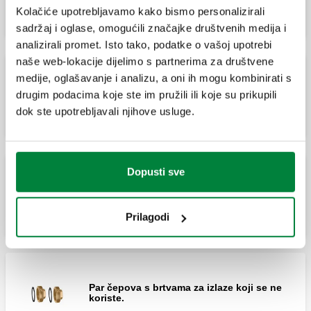
Kolačiće upotrebljavamo kako bismo personalizirali
sadržaj i oglase, omogućili značajke društvenih medija i
analizirali promet. Isto tako, podatke o vašoj upotrebi
naše web-lokacije dijelimo s partnerima za društvene
medije, oglašavanje i analizu, a oni ih mogu kombinirati s
Razdjelnik za sustave grijanja i hlađenja.
drugim podacima koje ste im pružili ili koje su prikupili
Izlazi: 4.
dok ste upotrebljavali njihove usluge.
Dopusti sve
Izolacija za razdjelnike za sustave
centralnog grijanja serije 550.
Prilagodi
Par čepova s brtvama za izlaze koji se ne
koriste.