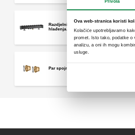
Privola
Ova web-stranica koristi kol
Razdjelnik za sustave grijanja i
hlađenja. 5 izlaza.
Kolačiće upotrebljavamo kako 
promet. Isto tako, podatke o 
analizu, a oni ih mogu kombini
usluge.
Par spojnica s brtvom.