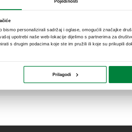
Pojedinosti
ačiće
Hidraulički separator za sustave grijanja
i hlađenja.
bismo personalizirali sadržaj i oglase, omogućili značajke društv
vašoj upotrebi naše web-lokacije dijelimo s partnerima za društv
rati s drugim podacima koje ste im pružili ili koje su prikupili do
Prilagodi