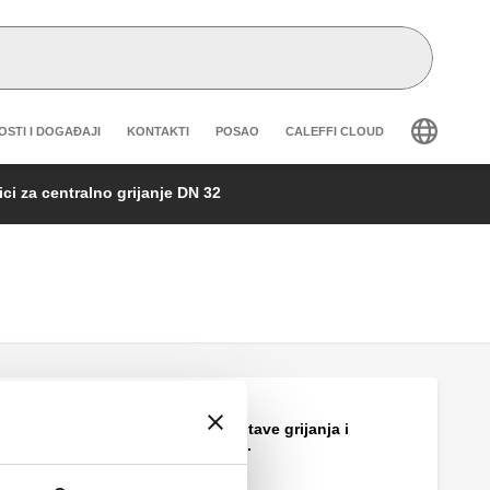
eader secondary navigation
OSTI I DOGAĐAJI
KONTAKTI
POSAO
CALEFFI CLOUD
ci za centralno grijanje DN 32
Razdjelnik za sustave grijanja i
hlađenja. Izlazi: 4.