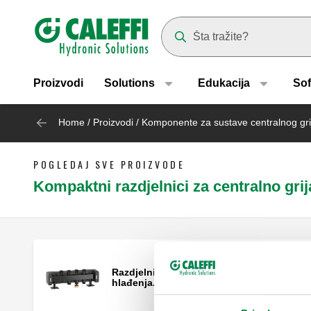
Header main navigation
Suggestions will appear as yo
Proizvodi
Solutions
Edukacija
Sof
Home
/
Proizvodi
/
Komponente za sustave centralnog gri
POGLEDAJ SVE PROIZVODE
Kompaktni razdjelnici za centralno gri
Razdjelnik za sustave grijanja i
hlađenja. Izlazi: 2.