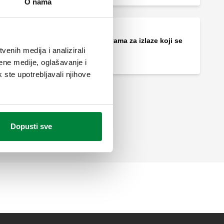
O nama
Par čepova s brtvama za izlaze koji se
ne koriste.
enih medija i analizirali
ene medije, oglašavanje i
k ste upotrebljavali njihove
Dopusti sve