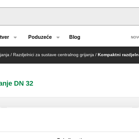
u type
H
tver
Poduzeće
Blog
NOV
janja
/
Razdjelnici za sustave centralnog grijanja
/
Kompaktni razdjelni
janje DN 32
Razdjelnik za sustave grijanja i
hlađenja. Izlazi: 3.