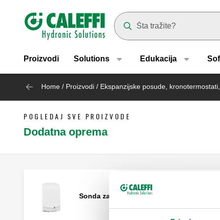
Header main navigation
Suggestions will appear as yo
Proizvodi
Solutions
Edukacija
Sof
Home
/
Proizvodi
/
Ekspanzijske posude, kronotermostati,
POGLEDAJ SVE PROIZVODE
Dodatna oprema
Sonda za vanjsku temperaturu.