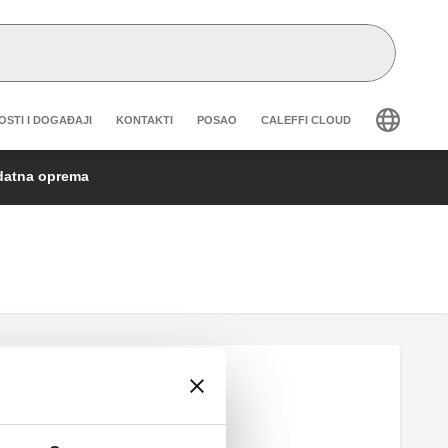
eader secondary navigation
OSTI I DOGAĐAJI
KONTAKTI
POSAO
CALEFFI CLOUD
datna oprema
Senzor rosišta.