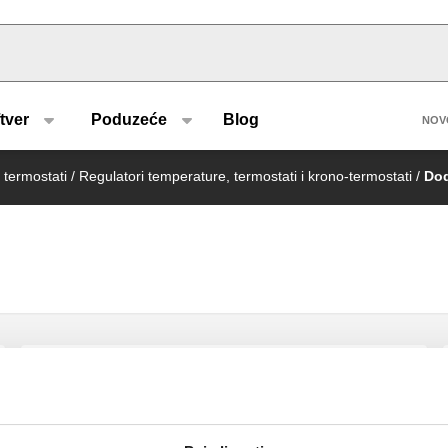
u type
H
tver
Poduzeće
Blog
NOV
 termostati
/
Regulatori temperature, termostati i krono-termostati
/
Do
Sigurnosni tlačni prekidač.