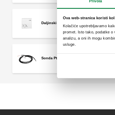
Privola
Ova web-stranica koristi kol
Daljinski regulator.
Kolačiće upotrebljavamo kako 
promet. Isto tako, podatke o 
analizu, a oni ih mogu kombini
usluge.
Sonda Pt1000, Ø6 mm.