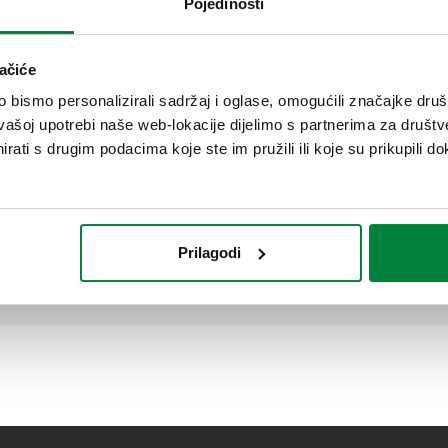
Pojedinosti
ačiće
Dodatna oprema za regulator šifra
161010.
bismo personalizirali sadržaj i oglase, omogućili značajke društv
vašoj upotrebi naše web-lokacije dijelimo s partnerima za društv
rati s drugim podacima koje ste im pružili ili koje su prikupili do
Prilagodi