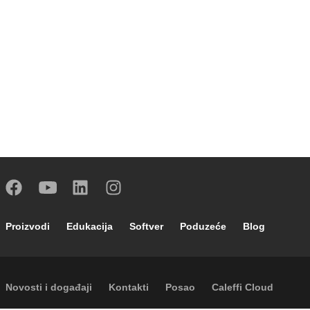
Footer main navigation
Proizvodi
Edukacija
Softver
Poduzeće
Blog
Footer secondary navigation
Novosti i događaji
Kontakti
Posao
Caleffi Cloud