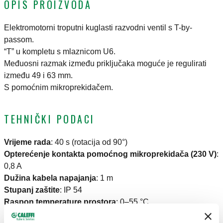
OPIS PROIZVODA
Elektromotorni troputni kuglasti razvodni ventil s T-by-
passom.
“T” u kompletu s mlaznicom U6.
Međuosni razmak između priključaka moguće je regulirati
između 49 i 63 mm.
S pomoćnim mikroprekidačem.
TEHNIČKI PODACI
Vrijeme rada
:
40 s (rotacija od 90°)
Opterećenje kontakta pomoćnog mikroprekidača (230 V)
:
0,8 A
Dužina kabela napajanja
:
1 m
Stupanj zaštite
:
IP 54
Raspon temperature prostora
:
0–55 °C
Raspon temperature medija
:
5–110 °C