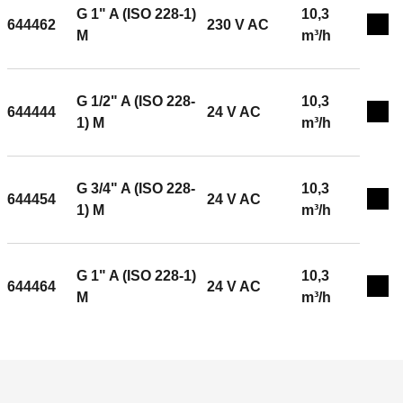
(230 V): 0,8 A. Kv kroz: 10,3 m³/h. Kv mimovoda: 1,2
G 1" A (ISO 228-1)
10,3
644462
230 V AC
Exp
m³/h. Vrijeme rada: 40 s (rotacija od 90°).
M
m³/h
G 1/2" A (ISO 228-
10,3
644444
24 V AC
Exp
1) M
m³/h
G 3/4" A (ISO 228-
10,3
644454
24 V AC
Exp
1) M
m³/h
G 1" A (ISO 228-1)
10,3
644464
24 V AC
Exp
M
m³/h