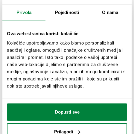
Maksimalni radni tlak
:
10 bar
Privola
Pojedinosti
O nama
CERTIFIKATI
Ova web-stranica koristi kolačiće
Kolačiće upotrebljavamo kako bismo personalizirali
sadržaj i oglase, omogućili značajke društvenih medija i
analizirali promet. Isto tako, podatke o vašoj upotrebi
CRTEŽI I SPECIFIKACIJE
naše web-lokacije dijelimo s partnerima za društvene
medije, oglašavanje i analizu, a oni ih mogu kombinirati s
drugim podacima koje ste im pružili ili koje su prikupili
Električno
Broj dijela
Priključak
Kv kroz
dok ste upotrebljavali njihove usluge.
Actions
napajanje
G 1/2" A (ISO 228-
10,3
644442
230 V AC
Dopusti sve
Coll
1) M
m³/h
Prilagodi
Kv